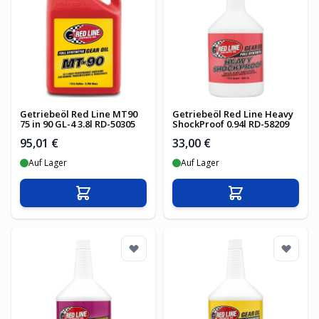
Getriebeöl Red Line MT90
Getriebeöl Red Line Heavy
75 in 90 GL-4 3.8l RD-50305
ShockProof 0.94l RD-58209
95,01 €
33,00 €
Auf Lager
Auf Lager
In den Warenkorb
In den Warenko