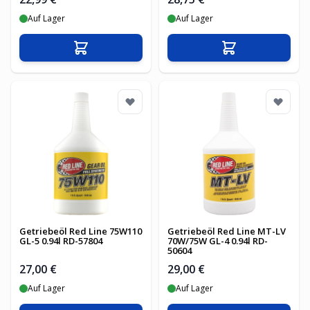
Auf Lager
Auf Lager
In den Warenkorb
In den Warenko
Getriebeöl Red Line 75W110
Getriebeöl Red Line MT-LV
GL-5 0.94l RD-57804
70W/75W GL-4 0.94l RD-
50604
27,00 €
29,00 €
Auf Lager
Auf Lager