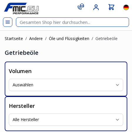
Zum Inhalt springen
git s
Spr
Startseite
/
Andere
/
Öle und Flüssigkeiten
/
Getriebeöle
Getriebeöle
Volumen
Hersteller