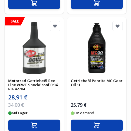
In den Warenkorb
In den Warenko
SALE
Motorrad Getriebeöl Red
Getriebeöl Penrite MC Gear
Line 80WT ShockProof 0.94l
Oil 1L
RD-42704
Sonderpreis
28,91 €
Regulärer Preis
34,00 €
25,79 €
Auf Lager
On demand
In den Warenkorb
In den Warenko