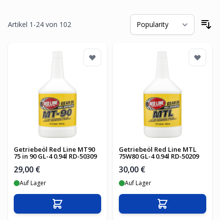
Artikel
1
-
24
von
102
So
Getriebeöl Red Line MT90
Getriebeöl Red Line MTL
75 in 90 GL-4 0.94l RD-50309
75W80 GL-4 0.94l RD-50209
29,00 €
30,00 €
Auf Lager
Auf Lager
In den Warenkorb
In den Warenko