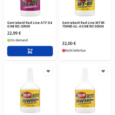
Getriebeöl Red Line ATF D4
Getriebeöl Red Line MT85
0.94l RD-30509
75W85 GL-4 0.94l RD 50504
22,99 €
On demand
32,00 €
Nicht lieferbar
In den Warenkorb