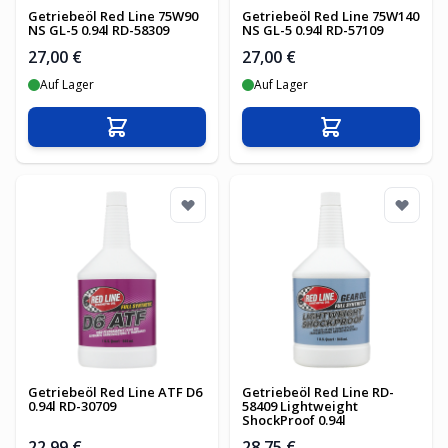
Getriebeöl Red Line 75W90
Getriebeöl Red Line 75W140
NS GL-5 0.94l RD-58309
NS GL-5 0.94l RD-57109
27,00 €
27,00 €
Auf Lager
Auf Lager
In den Warenkorb
In den Warenko
Getriebeöl Red Line ATF D6
Getriebeöl Red Line RD-
0.94l RD-30709
58409 Lightweight
ShockProof 0.94l
22,99 €
28,75 €