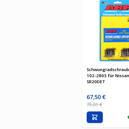
Schwungradschraub
102-2803 für Nissa
SR20DET
Sonderpreis
67,50 €
Regulärer Preis
75,01 €
In den Warenkor