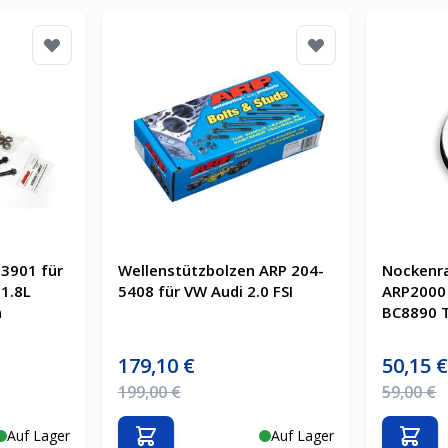
3901 für
Wellenstützbolzen ARP 204-
Nockenr
1.8L
5408 für VW Audi 2.0 FSI
ARP2000 
n
BC8890 
Sonderpreis
Sonderpre
179,10 €
50,15 
Regulärer Preis
Regulärer 
199,00 €
59,00 €
Auf Lager
Auf Lager
b
In den Warenkorb
In d