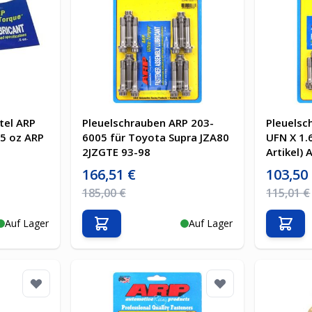
tel ARP
Pleuelschrauben ARP 203-
Pleuelsc
.5 oz ARP
6005 für Toyota Supra JZA80
UFN X 1.
2JZGTE 93-98
Artikel)
Sonderpreis
Sonderpre
166,51 €
103,50
Regulärer Preis
Regulärer 
185,00 €
115,01 €
Auf Lager
Auf Lager
b
In den Warenkorb
In d