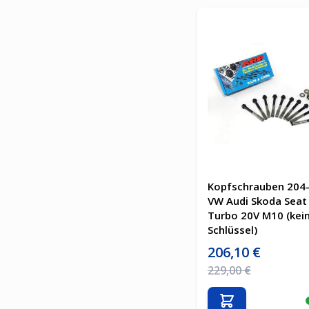
Kopfschrauben 204-
VW Audi Skoda Seat 
Turbo 20V M10 (kei
Schlüssel)
Sonderpreis
206,10 €
Regulärer Preis
229,00 €
In den Warenkor