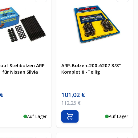
kopf Stehbolzen ARP
ARP-Bolzen-200-6207 3/8"
für Nissan Silvia
Komplet 8 -Teilig
is
Sonderpreis
 €
101,02 €
Preis
Regulärer Preis
112,25 €
Auf Lager
Auf Lager
en Warenkorb
In den Warenkorb