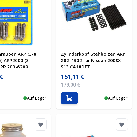
hrauben ARP (3/8
Zylinderkopf Stehbolzen ARP
6) ARP2000 (8
202-4302 für Nissan 200SX
 ARP 200-6209
S13 CA18DET
is
Sonderpreis
 €
161,11 €
Preis
Regulärer Preis
179,00 €
Auf Lager
Auf Lager
en Warenkorb
In den Warenkorb