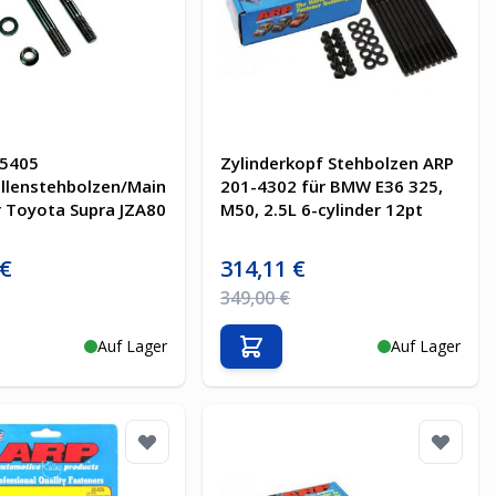
-5405
Zylinderkopf Stehbolzen ARP
llenstehbolzen/Main
201-4302 für BMW E36 325,
r Toyota Supra JZA80
M50, 2.5L 6-cylinder 12pt
is
Sonderpreis
 €
314,11 €
Preis
Regulärer Preis
349,00 €
Auf Lager
Auf Lager
en Warenkorb
In den Warenkorb