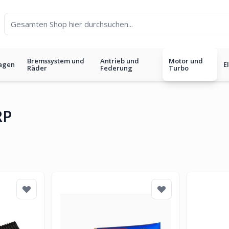
Bremssystem und
Antrieb und
Motor und
agen
E
Räder
Federung
Turbo
RP