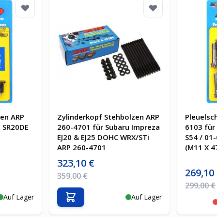
en ARP
Zylinderkopf Stehbolzen ARP
Pleuelsc
n SR20DE
260-4701 für Subaru Impreza
6103 für
EJ20 & EJ25 DOHC WRX/STi
S54 / 01
ARP 260-4701
(M11 X 
Sonderpreis
323,10 €
Sonderpre
269,10
Regulärer Preis
359,00 €
Regulärer 
299,00 €
Auf Lager
Auf Lager
b
In den Warenkorb