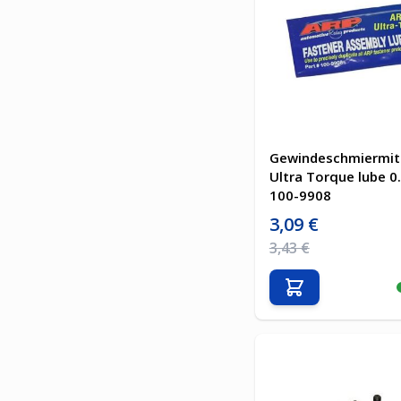
Gewindeschmiermit
Ultra Torque lube 0
100-9908
Sonderpreis
3,09 €
Regulärer Preis
3,43 €
In den Warenkor