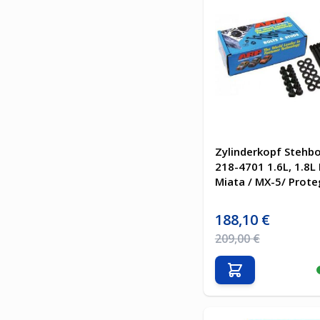
Zylinderkopf Stehb
218-4701 1.6L, 1.8L
Miata / MX-5/ Prot
Sonderpreis
188,10 €
Regulärer Preis
209,00 €
In den Warenkor