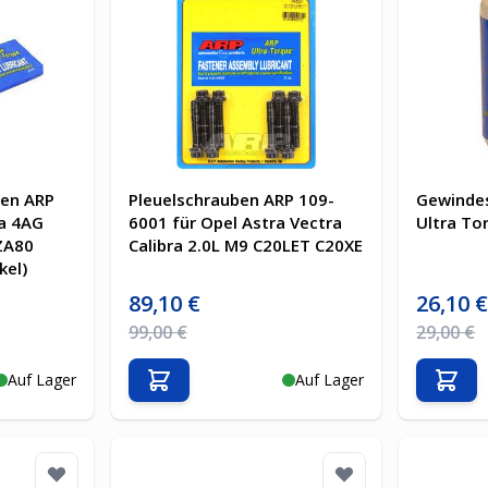
en ARP
Pleuelschrauben ARP 109-
Gewinde
a 4AG
6001 für Opel Astra Vectra
Ultra Tor
ZA80
Calibra 2.0L M9 C20LET C20XE
kel)
Sonderpreis
Sonderpre
89,10 €
26,10 
Regulärer Preis
Regulärer 
99,00 €
29,00 €
Auf Lager
Auf Lager
b
In den Warenkorb
In d