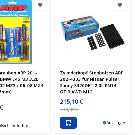
hrauben ARP 201-
Zylinderkopf Stehbolzen ARP
 BMW E46 M3 3.2L
202-4303 für Nissan Pulsar
-02 MZ3 / 06-08 MZ4
Sunny SR20DET 2.0L RN14
47mm)
GTiR AWD M12
Sonderpreis
215,10 €
is
 €
Regulärer Preis
239,00 €
Preis
Auf Lager
In den Warenkorb
Nicht lieferbar