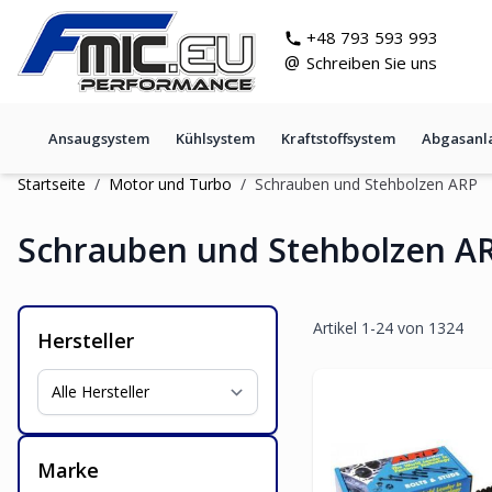
Zum Inhalt springen
git s
+48 793 593 993
@
Schreiben Sie uns
Ansaugsystem
Kühlsystem
Kraftstoffsystem
Abgasanl
Startseite
/
Motor und Turbo
/
Schrauben und Stehbolzen ARP
Schrauben und Stehbolzen A
Artikel
1
-
24
von
1324
Hersteller
Marke