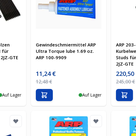
olzen
Gewindeschmiermittel ARP
ARP 203
 für
Ultra Torque lube 1.69 oz.
Kurbelwe
 2JZ-GTE
ARP 100-9909
Studs fü
2JZ-GTE
Sonderpreis
Sonderpre
11,24 €
220,50
Regulärer Preis
Regulärer 
12,48 €
245,00 €
Auf Lager
Auf Lager
b
In den Warenkorb
In d