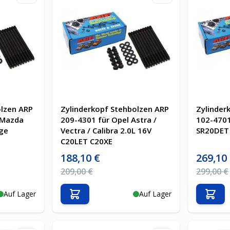
olzen ARP
Zylinderkopf Stehbolzen ARP
Zylinder
 Mazda
209-4301 für Opel Astra /
102-4701 
ege
Vectra / Calibra 2.0L 16V
SR20DET
C20LET C20XE
Sonderpreis
Sonderpre
188,10 €
269,10
Regulärer Preis
Regulärer 
209,00 €
299,00 €
Auf Lager
Auf Lager
b
In den Warenkorb
In d