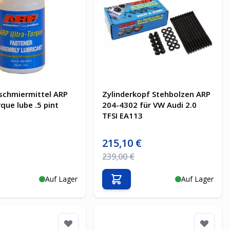
schmiermittel ARP
Zylinderkopf Stehbolzen ARP
que lube .5 pint
204-4302 für VW Audi 2.0
TFSI EA113
is
Sonderpreis
€
215,10 €
Preis
Regulärer Preis
239,00 €
Auf Lager
Auf Lager
en Warenkorb
In den Warenkorb