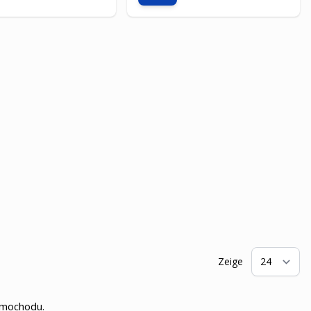
Zeige
pr
samochodu.