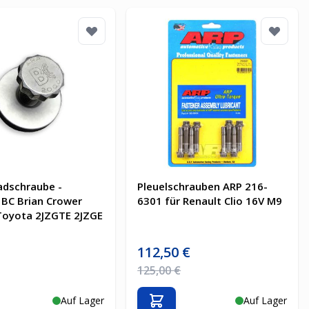
adschraube -
Pleuelschrauben ARP 216-
BC Brian Crower
6301 für Renault Clio 16V M9
Toyota 2JZGTE 2JZGE
is
Sonderpreis
€
112,50 €
Preis
Regulärer Preis
125,00 €
Auf Lager
Auf Lager
en Warenkorb
In den Warenkorb