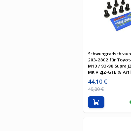
Schwungradschraub
203-2802 für Toyot
M10 / 93-98 Supra J
MKIV 2JZ-GTE (8 Arti
Sonderpreis
44,10 €
Regulärer Preis
49,00 €
In den Warenkor