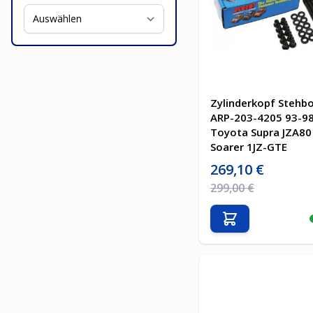
Zylinderkopf Stehb
ARP-203-4205 93-98
Toyota Supra JZA80
Soarer 1JZ-GTE
Sonderpreis
269,10 €
Regulärer Preis
299,00 €
In den Warenkor