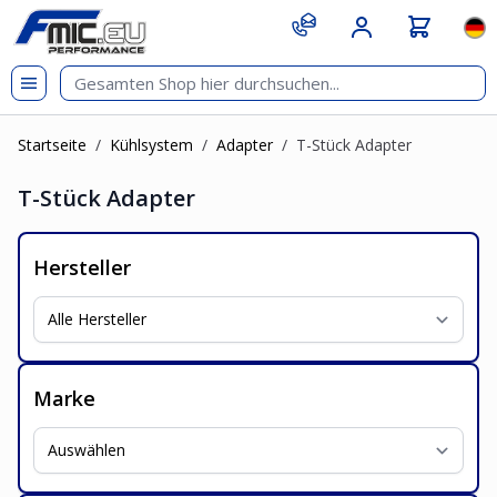
Zum Inhalt springen
git s
Spr
Startseite
/
Kühlsystem
/
Adapter
/
T-Stück Adapter
T-Stück Adapter
Hersteller
Marke