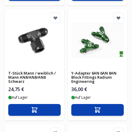
T-Stück Mann / weiblich /
Y-Adapter 6AN 6AN 8AN
Mann AN8/AN8/AN8
Block Fittings Radium
Schwarz
Engineering
24,75 €
36,00 €
Auf Lager
Auf Lager
In den Warenkorb
In den Warenko