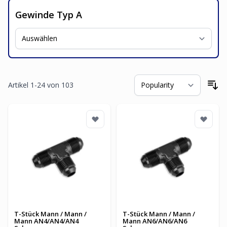
Gewinde Typ A
Artikel
1
-
24
von
103
So
T-Stück Mann / Mann /
T-Stück Mann / Mann /
Mann AN4/AN4/AN4
Mann AN6/AN6/AN6