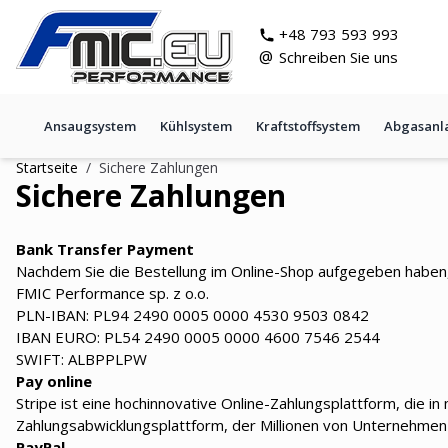
Zum Inhalt springen
git s
+48 793 593 993
@
Schreiben Sie uns
Ansaugsystem
Kühlsystem
Kraftstoffsystem
Abgasanl
Startseite
/
Sichere Zahlungen
Sichere Zahlungen
Bank Transfer Payment
Nachdem Sie die Bestellung im Online-Shop aufgegeben haben,
FMIC Performance sp. z o.o.
PLN-IBAN: PL94 2490 0005 0000 4530 9503 0842
IBAN EURO: PL54 2490 0005 0000 4600 7546 2544
SWIFT: ALBPPLPW
Pay online
Stripe ist eine hochinnovative Online-Zahlungsplattform, die in
Zahlungsabwicklungsplattform, der Millionen von Unternehmen
PayPal