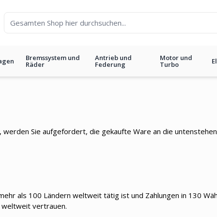
Bremssystem und
Antrieb und
Motor und
agen
E
Räder
Federung
Turbo
 werden Sie aufgefordert, die gekaufte Ware an die untenstehe
 mehr als 100 Ländern weltweit tätig ist und Zahlungen in 130 Wäh
 weltweit vertrauen.