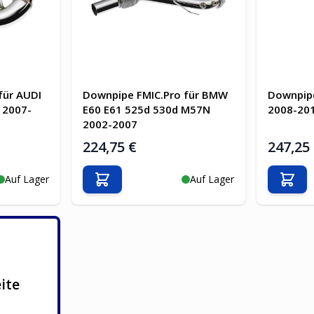
für AUDI
Downpipe FMIC.Pro für BMW
Downpip
8 2007-
E60 E61 525d 530d M57N
2008-20
2002-2007
224,75 €
247,25
Auf Lager
Auf Lager
b
In den Warenkorb
In d
ite