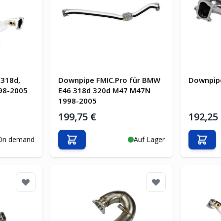
318d,
Downpipe FMIC.Pro für BMW
Downpip
98-2005
E46 318d 320d M47 M47N
1998-2005
199,75 €
192,25
On demand
Auf Lager
b
In den Warenkorb
In d