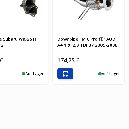
e Subaru WRX/STI
Downpipe FMIC.Pro für AUDI
12
A4 1.9, 2.0 TDI B7 2005-2008
 €
174,75 €
Auf Lager
Auf Lager
en Warenkorb
In den Warenkorb