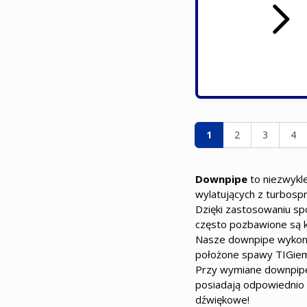
Seite
Sie lesen gerade die
Seite
Seite
Sei
1
2
3
4
Downpipe
to niezwykl
wylatujących z turbosp
Dzięki zastosowaniu s
często pozbawione są k
Nasze downpipe wykonan
położone spawy TIGiem 
Przy wymiane downpipe w
posiadają odpowiednio
dźwiękowe!