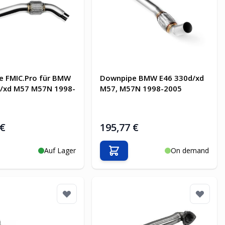
e FMIC.Pro für BMW
Downpipe BMW E46 330d/xd
d/xd M57 M57N 1998-
M57, M57N 1998-2005
 €
195,77 €
Auf Lager
On demand
en Warenkorb
In den Warenkorb