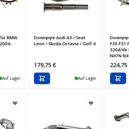
 für BMW
Downpipe Audi A3 / Seat
Downpip
2004-
Leon / Skoda Octavia / Golf 4
F30 F31 
320d/dx 
N47N N4
179,75 €
224,75
Auf Lager
Auf Lager
b
In den Warenkorb
In d