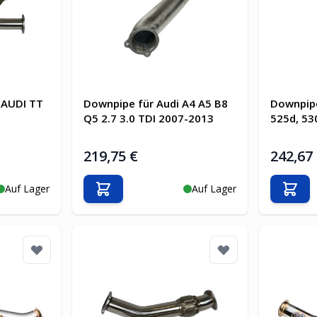
 AUDI TT
Downpipe für Audi A4 A5 B8
Downpip
Q5 2.7 3.0 TDI 2007-2013
525d, 5
219,75 €
242,67
Auf Lager
Auf Lager
b
In den Warenkorb
In d