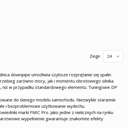
Zeige
pr
ica downpipe umożliwia szybsze rozprężanie się spalin
 przebieg zarówno mocy, jak i momentu obrotowego silnika.
z, niż w przypadku standardowego elementu. Tuningowe DP
asowane do danego modelu samochodu. Niezwykle starannie
wałe i bezproblemowe użytkowanie wydechu.
edniki marki FMIC Pro. Jako jedne z nielicznych na rynku
warstwowe wypełnienie gwarantuje znakomite efekty