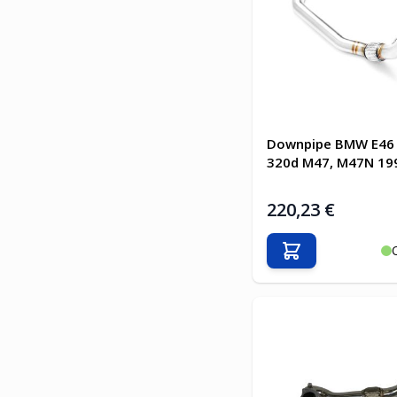
Downpipe BMW E46 
320d M47, M47N 19
220,23 €
In den Warenkor