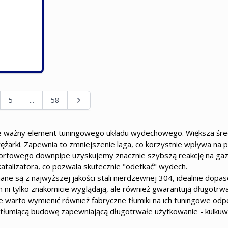
 Seite
te
Seite
Seite
Seite
5
...
58
e ważny element tuningowego układu wydechowego. Większa średn
rężarki. Zapewnia to zmniejszenie laga, co korzystnie wpływa na
portowego downpipe uzyskujemy znacznie szybszą reakcję na ga
atalizatora, co pozwala skutecznie "odetkać" wydech.
e są z najwyższej jakości stali nierdzewnej 304, idealnie dop
ni tylko znakomicie wyglądają, ale również gwarantują długotr
arto wymienić również fabryczne tłumiki na ich tuningowe odpowi
 tłumiącą budowę zapewniającą długotrwałe użytkowanie - kulku