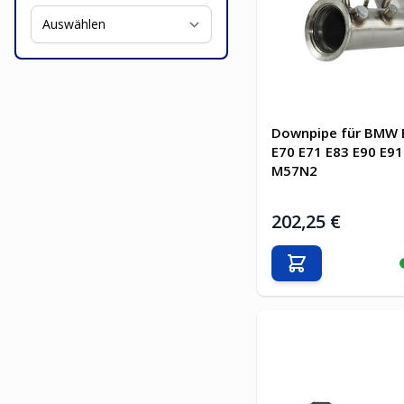
Downpipe für BMW 
E70 E71 E83 E90 E91
M57N2
202,25 €
In den Warenkor