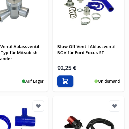
Ventil Ablassventil
Blow Off Ventil Ablassventil
Typ für Mitsubishi
BOV für Ford Focus ST
lander
€
92,25 €
Auf Lager
On demand
en Warenkorb
In den Warenkorb