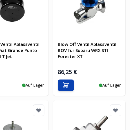
Ventil Ablassventil
Blow Off Ventil Ablassventil
Fiat Grande Punto
BOV für Subaru WRX STI
 T Jet
Forester XT
€
86,25 €
Auf Lager
Auf Lager
en Warenkorb
In den Warenkorb