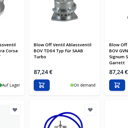
ssventil
Blow Off Ventil Ablassventil
Blow Off 
ra Corsa
BOV TD04 Typ für SAAB
BOV GVN 
T
Turbo
Signum S
Garrett
87,24 €
87,24 
Auf Lager
On demand
b
In den Warenkorb
In d