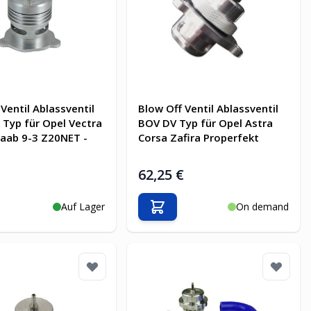
Ventil Ablassventil
Blow Off Ventil Ablassventil
Typ für Opel Vectra
BOV DV Typ für Opel Astra
aab 9-3 Z20NET -
Corsa Zafira Properfekt
€
62,25 €
Auf Lager
On demand
en Warenkorb
In den Warenkorb