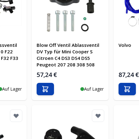
ssventil
Blow Off Ventil Ablassventil
Volvo
0 F22
DV Typ für Mini Cooper S
 F32 F33
Citroen C4 DS3 DS4 DS5
Peugeot 207 208 308 508
57,24 €
87,24 
Auf Lager
Auf Lager
b
In den Warenkorb
In d