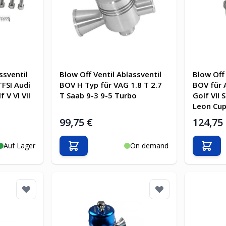
ssventil
Blow Off Ventil Ablassventil
Blow Off 
TFSI Audi
BOV H Typ für VAG 1.8 T 2.7
BOV für 
 V VI VII
T Saab 9-3 9-5 Turbo
Golf VII
Leon Cup
99,75 €
124,75
Auf Lager
On demand
b
In den Warenkorb
In d