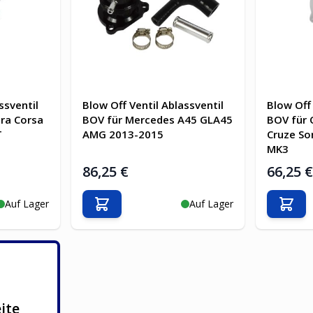
ssventil
Blow Off Ventil Ablassventil
Blow Off 
ra Corsa
BOV für Mercedes A45 GLA45
BOV für 
T
AMG 2013-2015
Cruze So
MK3
86,25 €
66,25 
Auf Lager
Auf Lager
b
In den Warenkorb
In d
ite