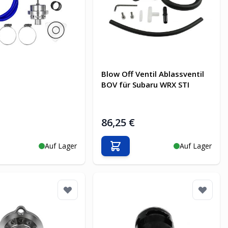
Blow Off Ventil Ablassventil
BOV für Subaru WRX STI
€
86,25 €
Auf Lager
Auf Lager
en Warenkorb
In den Warenkorb