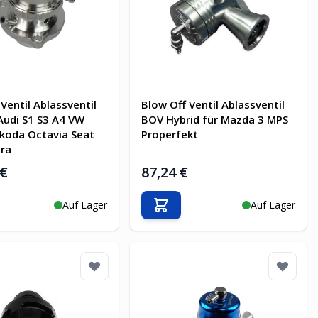
Ventil Ablassventil
Blow Off Ventil Ablassventil
Audi S1 S3 A4 VW
BOV Hybrid für Mazda 3 MPS
 Skoda Octavia Seat
Properfekt
ra
 €
87,24 €
Auf Lager
Auf Lager
en Warenkorb
In den Warenkorb