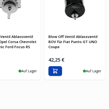
Ventil Ablassventil
Blow Off Ventil Ablassventil
Opel Corsa Chevrolet
BOV für Fiat Punto GT UNO
nic Ford Focus RS
Coupe
€
42,25 €
Auf Lager
Auf Lager
en Warenkorb
In den Warenkorb