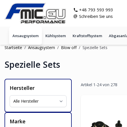
Zum Inhalt springen
git s
+48 793 593 993
@
Schreiben Sie uns
Ansaugsystem
Kühlsystem
Kraftstoffsystem
Abgasanl
Startseite
/
Ansaugsystem
/
Blow off
/
Spezielle Sets
Spezielle Sets
Artikel
1
-
24
von
278
Hersteller
Marke