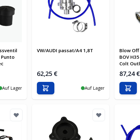
ssventil
VW/AUDI passat/A4 1,8T
Blow Off 
e Punto
BOV H35 
ec
Colt Out
62,25 €
87,24 
Auf Lager
Auf Lager
b
In den Warenkorb
In d