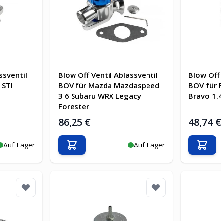
ssventil
Blow Off Ventil Ablassventil
Blow Off 
 STI
BOV für Mazda Mazdaspeed
BOV für 
3 6 Subaru WRX Legacy
Bravo 1.4
Forester
86,25 €
48,74 
Auf Lager
Auf Lager
b
In den Warenkorb
In d