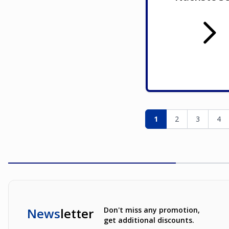
Seite
Sie lesen gerade die
Seite
Seite
Sei
1
2
3
4
News
letter
Don't miss any promotion,
get additional discounts.