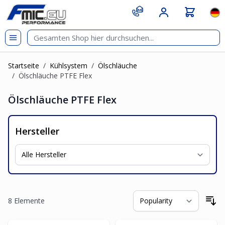
Zum Inhalt springen
git s
Spr
Startseite
/
Kühlsystem
/
Ölschläuche
/
Ölschläuche PTFE Flex
Ölschläuche PTFE Flex
Hersteller
8
Elemente
So