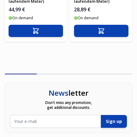
laufendem Meter)
laufendem Meter)
44,99 €
28,89 €
On demand
On demand
In den Warenkorb
In den Warenko
News
letter
Don't miss any promotion,
get additional discounts.
E-Mailadresse
Sign up