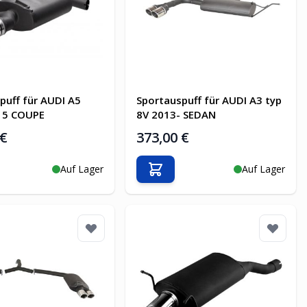
puff für AUDI A5
Sportauspuff für AUDI A3 typ
15 COUPE
8V 2013- SEDAN
 €
373,00 €
Auf Lager
Auf Lager
en Warenkorb
In den Warenkorb