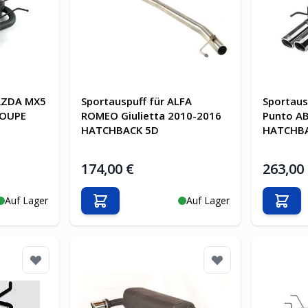
MAZDA MX5
Sportauspuff für ALFA
Sportaus
COUPE
ROMEO Giulietta 2010-2016
Punto A
HATCHBACK 5D
HATCHBA
174,00 €
263,00
Auf Lager
Auf Lager
b
In den Warenkorb
In d