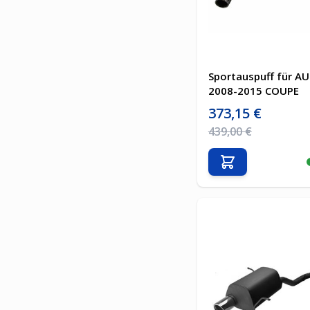
Sportauspuff für AU
2008-2015 COUPE
Sonderpreis
373,15 €
Regulärer Preis
439,00 €
In den Warenkor