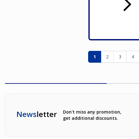
Seite
Sie lesen gerade die
Seite
Seite
Sei
1
2
3
4
News
letter
Don't miss any promotion,
get additional discounts.