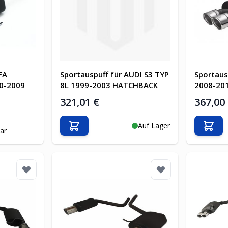
FA
Sportauspuff für AUDI S3 TYP
Sportaus
0-2009
8L 1999-2003 HATCHBACK
2008-20
321,01 €
367,00
Auf Lager
In den Warenkorb
In d
bar