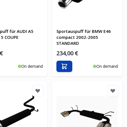
puff für AUDI A5
Sportauspuff für BMW E46
15 COUPE
compact 2002-2005
STANDARD
 €
234,00 €
On demand
On demand
en Warenkorb
In den Warenkorb