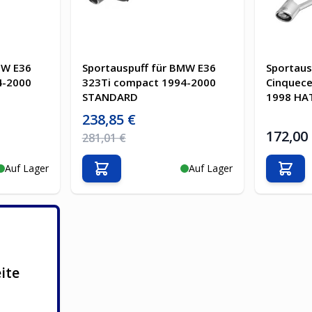
MW E36
Sportauspuff für BMW E36
Sportaus
4-2000
323Ti compact 1994-2000
Cinquece
STANDARD
1998 HA
Sonderpreis
238,85 €
172,00
Regulärer Preis
281,01 €
Auf Lager
Auf Lager
b
In den Warenkorb
In d
ite