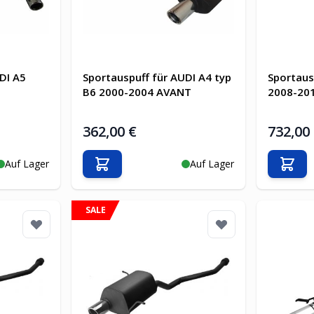
DI A5
Sportauspuff für AUDI A4 typ
Sportaus
B6 2000-2004 AVANT
2008-20
362,00 €
732,00
Auf Lager
Auf Lager
b
In den Warenkorb
In d
SALE