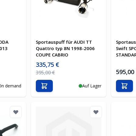
KODA
Sportauspuff für AUDI TT
Sportaus
2013
Quattro typ 8N 1998-2006
Swift SP
COUPE CABRIO
STANDA
Sonderpreis
335,75 €
595,00
Regulärer Preis
395,00 €
On demand
Auf Lager
b
In den Warenkorb
In d