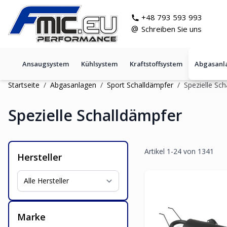
Zum Inhalt springen
git s
+48 793 593 993
@
Schreiben Sie uns
Ansaugsystem
Kühlsystem
Kraftstoffsystem
Abgasanl
Startseite
/
Abgasanlagen
/
Sport Schalldämpfer
/
Spezielle Sc
Spezielle Schalldämpfer
Artikel
1
-
24
von
1341
Hersteller
Marke