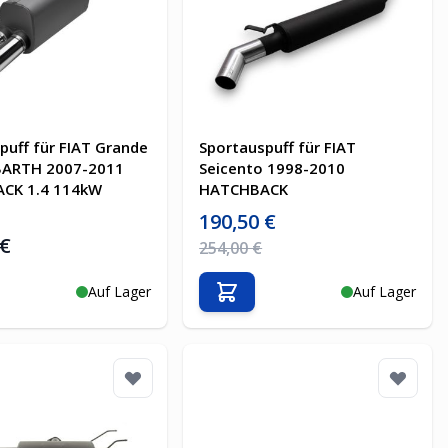
puff für FIAT Grande
Sportauspuff für FIAT
BARTH 2007-2011
Seicento 1998-2010
CK 1.4 114kW
HATCHBACK
Sonderpreis
190,50 €
 €
Regulärer Preis
254,00 €
Auf Lager
Auf Lager
en Warenkorb
In den Warenkorb