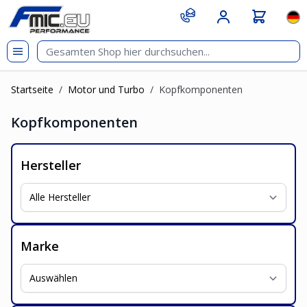
Zum Inhalt springen
git s
Spr
Startseite
/
Motor und Turbo
/
Kopfkomponenten
Kopfkomponenten
Hersteller
Marke