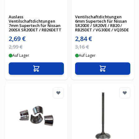
Auslass
Ventilschaftdichtungen
Ventilschaftdichtungen
6mm Supertech für Nissan
7mm Supertech für Nissan
SR20DE / SR20VE / RB20 /
200SX SR20DET / RB26DETT
RB25DET / VG30DE / VQ35DE
Sonderpreis
Sonderpreis
2,69 €
2,84 €
Regulärer Preis
Regulärer Preis
2,99 €
3,16 €
Auf Lager
Auf Lager
In den Warenkorb
In den Warenko