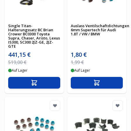
Single Titan-
Auslass Ventilschaftdichtungen
Halterungssatz BC Brian
6mm Supertech für Audi
Crower BC0300 Toyota
1.8T / VW / BMW
Supra, Chaser, Aristo, Lexus
IS300, SC300 2JZ-GE, 2JZ-
GTE
Sonderpreis
Sonderpreis
441,15 €
1,80 €
Regulärer Preis
Regulärer Preis
519,00 €
1,99 €
Auf Lager
Auf Lager
In den Warenkorb
In den Warenko