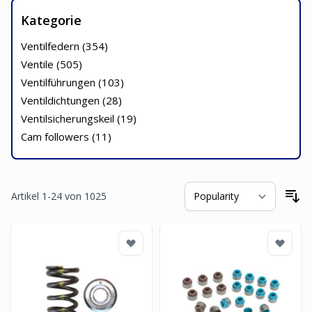
Kategorie
Ventilfedern (
354
)
Ventile (
505
)
Ventilführungen (
103
)
Ventildichtungen (
28
)
Ventilsicherungskeil (
19
)
Cam followers (
11
)
Artikel
1
-
24
von
1025
So