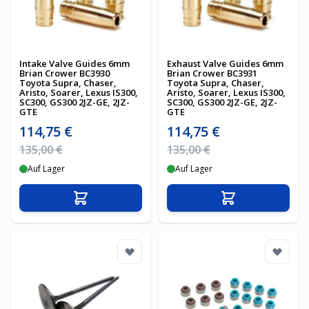
Intake Valve Guides 6mm
Exhaust Valve Guides 6mm
Brian Crower BC3930
Brian Crower BC3931
Toyota Supra, Chaser,
Toyota Supra, Chaser,
Aristo, Soarer, Lexus IS300,
Aristo, Soarer, Lexus IS300,
SC300, GS300 2JZ-GE, 2JZ-
SC300, GS300 2JZ-GE, 2JZ-
GTE
GTE
Sonderpreis
Sonderpreis
114,75 €
114,75 €
Regulärer Preis
Regulärer Preis
135,00 €
135,00 €
Auf Lager
Auf Lager
In den Warenkorb
In den Warenko