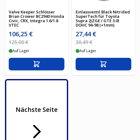
Valve Keeper Schlösser
Einlassventil Black Nitrided
Brian Crower BC2940 Honda
SuperTech für Toyota
Civic, CRX, Integra 1.6/1.8
Supra 2JZGE / GTE 3.0l
VTEC
DOHC 94-98 (+1mm)
Sonderpreis
Sonderpreis
106,25 €
27,44 €
Regulärer Preis
Regulärer Preis
125,00 €
30,49 €
Auf Lager
Auf Lager
In den Warenkorb
In den Warenko
Nächste Seite