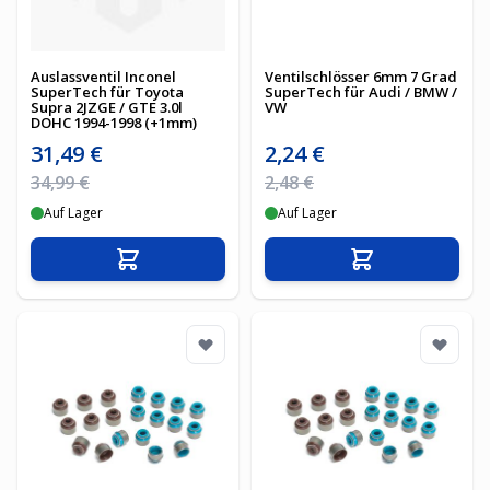
Auslassventil Inconel
Ventilschlösser 6mm 7 Grad
SuperTech für Toyota
SuperTech für Audi / BMW /
Supra 2JZGE / GTE 3.0l
VW
DOHC 1994-1998 (+1mm)
Sonderpreis
Sonderpreis
31,49 €
2,24 €
Regulärer Preis
Regulärer Preis
34,99 €
2,48 €
Auf Lager
Auf Lager
In den Warenkorb
In den Warenko