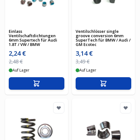
Einlass
Ventilschlösser single
Ventilschaftdichtungen
groove conversion 6mm
6mm Supertech für Audi
SuperTech für BMW / Audi /
1.8T / VW / BMW
GM Ecotec
Sonderpreis
Sonderpreis
2,24 €
3,14 €
Regulärer Preis
Regulärer Preis
2,48 €
3,49 €
Auf Lager
Auf Lager
In den Warenkorb
In den Warenko