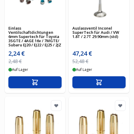
Einlass
Auslassventil Inconel
Ventilschaftdichtungen
SuperTech für Audi / VW
6mm Supertech für Toyota
1.8T / 2.7T 29.90mm (std)
3SGTE / 4AGE 16v / 7MGTE/
Subaru EJ20 / EJ22 / EJ25 / 2JZ
Sonderpreis
Sonderpreis
2,24 €
47,24 €
Regulärer Preis
Regulärer Preis
2,48 €
52,48 €
Auf Lager
Auf Lager
In den Warenkorb
In den Warenko