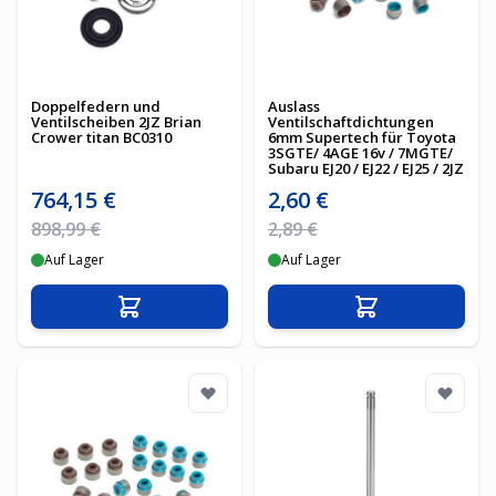
Doppelfedern und
Auslass
Ventilscheiben 2JZ Brian
Ventilschaftdichtungen
Crower titan BC0310
6mm Supertech für Toyota
3SGTE/ 4AGE 16v / 7MGTE/
Subaru EJ20 / EJ22 / EJ25 / 2JZ
Sonderpreis
Sonderpreis
764,15 €
2,60 €
Regulärer Preis
Regulärer Preis
898,99 €
2,89 €
Auf Lager
Auf Lager
In den Warenkorb
In den Warenko