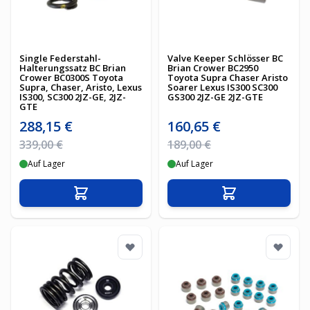
Single Federstahl-
Valve Keeper Schlösser BC
Halterungssatz BC Brian
Brian Crower BC2950
Crower BC0300S Toyota
Toyota Supra Chaser Aristo
Supra, Chaser, Aristo, Lexus
Soarer Lexus IS300 SC300
IS300, SC300 2JZ-GE, 2JZ-
GS300 2JZ-GE 2JZ-GTE
GTE
Sonderpreis
Sonderpreis
288,15 €
160,65 €
Regulärer Preis
Regulärer Preis
339,00 €
189,00 €
Auf Lager
Auf Lager
In den Warenkorb
In den Warenko