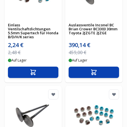
Einlass
Auslassventile Inconel BC
Ventilschaftdichtungen
Brian Crower BC3303 30mm
5.5mm Supertech für Honda
Toyota 2JZGTE 2JZGE
B/D/H/K series
Sonderpreis
Sonderpreis
2,24 €
390,14 €
Regulärer Preis
Regulärer Preis
2,48 €
459,00 €
Auf Lager
Auf Lager
In den Warenkorb
In den Warenko