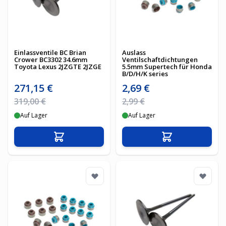
Einlassventile BC Brian
Auslass
Crower BC3302 34.6mm
Ventilschaftdichtungen
Toyota Lexus 2JZGTE 2JZGE
5.5mm Supertech für Honda
B/D/H/K series
Sonderpreis
Sonderpreis
271,15 €
2,69 €
Regulärer Preis
Regulärer Preis
319,00 €
2,99 €
Auf Lager
Auf Lager
In den Warenkorb
In den Warenko