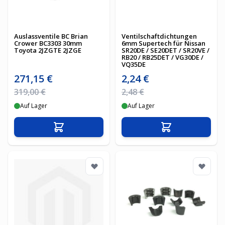
Auslassventile BC Brian
Ventilschaftdichtungen
Crower BC3303 30mm
6mm Supertech für Nissan
Toyota 2JZGTE 2JZGE
SR20DE / SE20DET / SR20VE /
RB20 / RB25DET / VG30DE /
VQ35DE
Sonderpreis
Sonderpreis
271,15 €
2,24 €
Regulärer Preis
Regulärer Preis
319,00 €
2,48 €
Auf Lager
Auf Lager
In den Warenkorb
In den Warenko