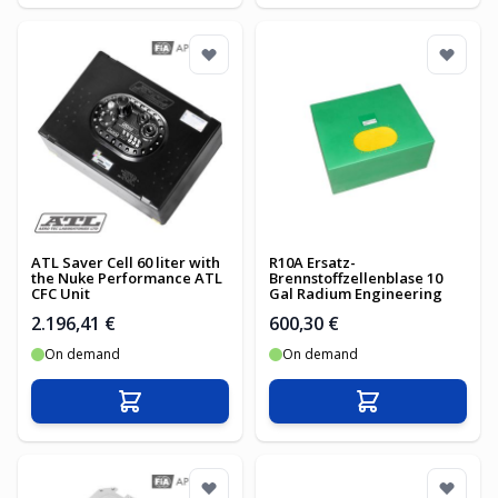
ATL Saver Cell 60 liter with
R10A Ersatz-
the Nuke Performance ATL
Brennstoffzellenblase 10
CFC Unit
Gal Radium Engineering
2.196,41 €
600,30 €
On demand
On demand
In den Warenkorb
In den Warenko