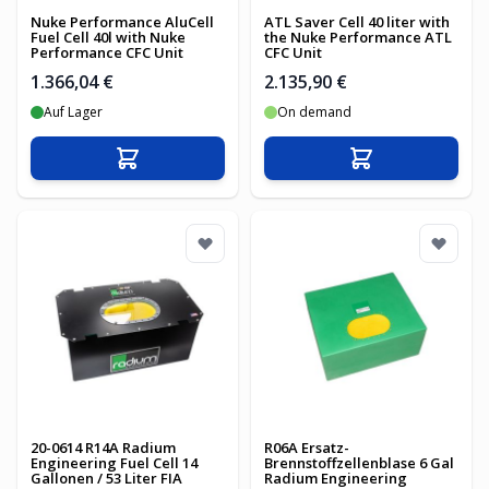
Nuke Performance AluCell
ATL Saver Cell 40 liter with
Fuel Cell 40l with Nuke
the Nuke Performance ATL
Performance CFC Unit
CFC Unit
1.366,04 €
2.135,90 €
Auf Lager
On demand
In den Warenkorb
In den Warenko
20-0614 R14A Radium
R06A Ersatz-
Engineering Fuel Cell 14
Brennstoffzellenblase 6 Gal
Gallonen / 53 Liter FIA
Radium Engineering