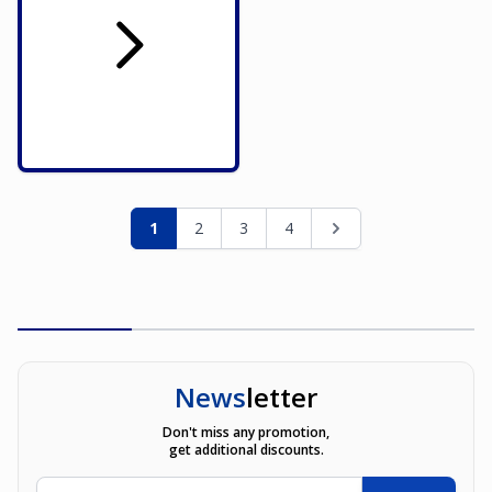
Seite
Sie lesen gerade die Seite
Seite
Seite
Seite
Seite
1
2
3
4
News
letter
Don't miss any promotion,
get additional discounts.
E-Mailadresse