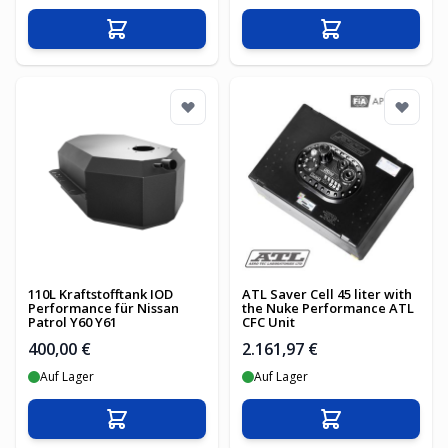
In den Warenkorb
In den Warenko
110L Kraftstofftank IOD
ATL Saver Cell 45 liter with
Performance für Nissan
the Nuke Performance ATL
Patrol Y60 Y61
CFC Unit
400,00 €
2.161,97 €
Auf Lager
Auf Lager
In den Warenkorb
In den Warenko