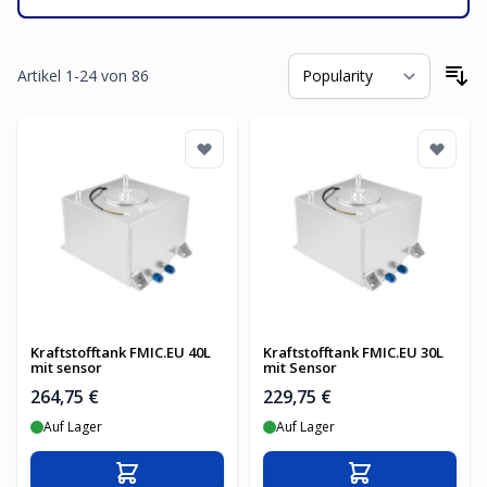
Artikel
1
-
24
von
86
So
Kraftstofftank FMIC.EU 40L
Kraftstofftank FMIC.EU 30L
mit sensor
mit Sensor
264,75 €
229,75 €
Auf Lager
Auf Lager
In den Warenkorb
In den Warenko