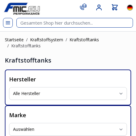
Zum Inhalt springen
git s
Spr
Startseite
/
Kraftstoffsystem
/
Kraftstofftanks
/
Kraftstofftanks
Kraftstofftanks
Hersteller
Marke