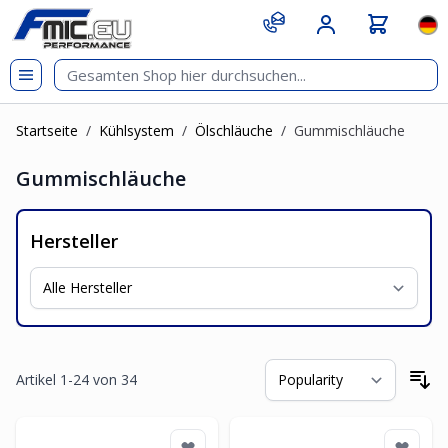
Zum Inhalt springen
git s
Spr
Startseite
/
Kühlsystem
/
Ölschläuche
/
Gummischläuche
Gummischläuche
Hersteller
Artikel
1
-
24
von
34
So