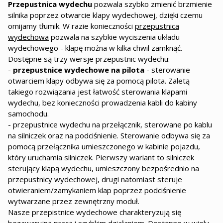
Przepustnica wydechu
pozwala szybko zmienić brzmienie
silnika poprzez otwarcie klapy wydechowej, dzięki czemu
omijamy tłumik. W razie konieczności
przepustnica
wydechowa
pozwala na szybkie wyciszenia układu
wydechowego - klapę można w kilka chwil zamknąć.
Dostępne są trzy wersje przepustnic wydechu:
-
przepustnice wydechowe na pilota
- sterowanie
otwarciem klapy odbywa się za pomocą pilota. Zaletą
takiego rozwiązania jest łatwość sterowania klapami
wydechu, bez konieczności prowadzenia kabli do kabiny
samochodu.
- przepustnice wydechu na przełącznik, sterowane po kablu
na silniczek oraz na podciśnienie. Sterowanie odbywa się za
pomocą przełącznika umieszczonego w kabinie pojazdu,
który uruchamia silniczek. Pierwszy wariant to silniczek
sterujący klapą wydechu, umieszczony bezpośrednio na
przepustnicy wydechowej, drugi natomiast steruje
otwieraniem/zamykaniem klap poprzez podciśnienie
wytwarzane przez zewnętrzny moduł.
Nasze przepistnice wydechowe charakteryzują się