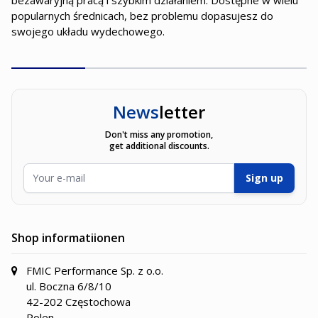
bezawaryjną pracą i szybkim działaniem. Dostępne w wielu
popularnych średnicach, bez problemu dopasujesz do
swojego układu wydechowego.
News
letter
Don't miss any promotion,
get additional discounts.
E-Mailadresse
Sign up
Shop informatiionen
FMIC Performance Sp. z o.o.
ul. Boczna 6/8/10
42-202 Częstochowa
Polen