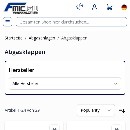
Zum Inhalt springen
git s
Spr
Startseite
/
Abgasanlagen
/
Abgasklappen
Abgasklappen
Hersteller
Artikel
1
-
24
von
29
So