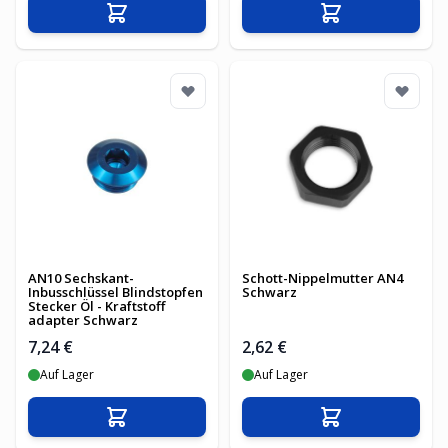
In den Warenkorb
In den Warenko
AN10 Sechskant-
Schott-Nippelmutter AN4
Inbusschlüssel Blindstopfen
Schwarz
Stecker Öl - Kraftstoff
adapter Schwarz
7,24 €
2,62 €
Auf Lager
Auf Lager
In den Warenkorb
In den Warenko