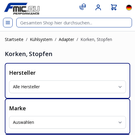
Zum Inhalt springen
git s
Spr
Startseite
/
Kühlsystem
/
Adapter
/
Korken, Stopfen
Korken, Stopfen
Hersteller
Marke