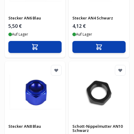
Stecker AN6 Blau
Stecker AN4 Schwarz
5,50 €
4,12 €
Auf Lager
Auf Lager
In den Warenkorb
In den Warenko
Stecker AN8 Blau
Schott-Nippelmutter AN10
Schwarz