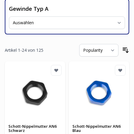
Gewinde Typ A
Artikel
1
-
24
von
125
So
Schott-Nippelmutter AN6
Schott-Nippelmutter AN6
Schwarz
Blau