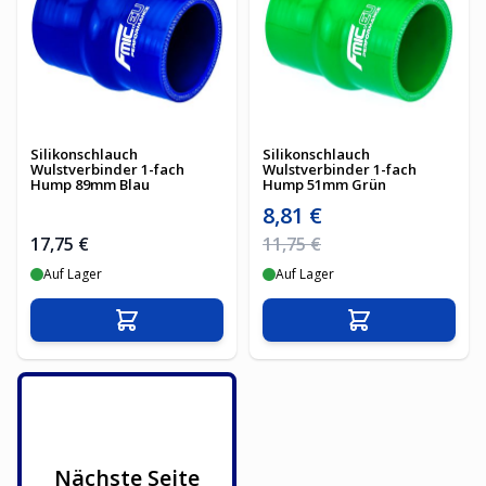
Silikonschlauch
Silikonschlauch
Wulstverbinder 1-fach
Wulstverbinder 1-fach
Hump 89mm Blau
Hump 51mm Grün
Sonderpreis
8,81 €
Regulärer Preis
17,75 €
11,75 €
Auf Lager
Auf Lager
In den Warenkorb
In den Warenko
Nächste Seite