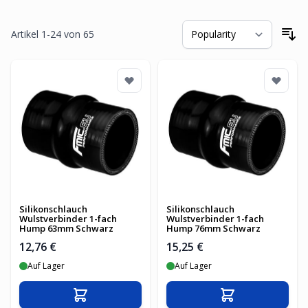
Artikel
1
-
24
von
65
So
Silikonschlauch
Silikonschlauch
Wulstverbinder 1-fach
Wulstverbinder 1-fach
Hump 63mm Schwarz
Hump 76mm Schwarz
12,76 €
15,25 €
Auf Lager
Auf Lager
In den Warenkorb
In den Warenko