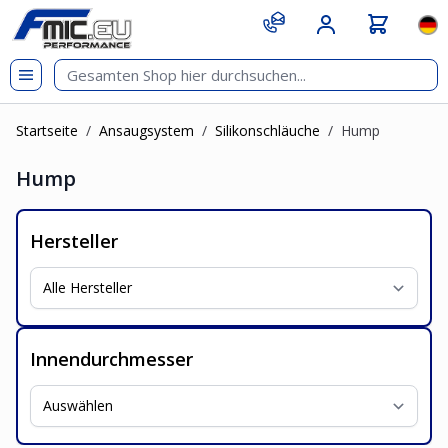
Zum Inhalt springen
git s
Spr
Startseite
/
Ansaugsystem
/
Silikonschläuche
/
Hump
Hump
Hersteller
Innendurchmesser