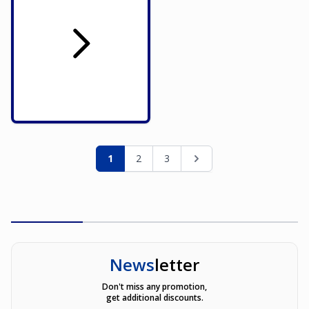
Seite
Sie lesen gerade die Seite
Seite
Seite
Seite
1
2
3
News
letter
Don't miss any promotion,
get additional discounts.