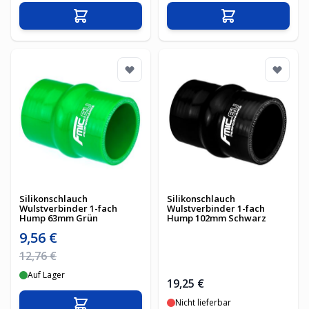
In den Warenkorb
In den Warenko
Silikonschlauch
Silikonschlauch
Wulstverbinder 1-fach
Wulstverbinder 1-fach
Hump 63mm Grün
Hump 102mm Schwarz
Sonderpreis
9,56 €
Regulärer Preis
12,76 €
Auf Lager
19,25 €
Nicht lieferbar