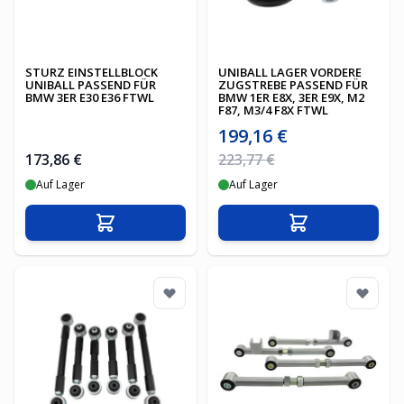
STURZ EINSTELLBLOCK
UNIBALL LAGER VORDERE
UNIBALL PASSEND FÜR
ZUGSTREBE PASSEND FÜR
BMW 3ER E30 E36 FTWL
BMW 1ER E8X, 3ER E9X, M2
F87, M3/4 F8X FTWL
Sonderpreis
199,16 €
Regulärer Preis
173,86 €
223,77 €
Auf Lager
Auf Lager
In den Warenkorb
In den Warenko