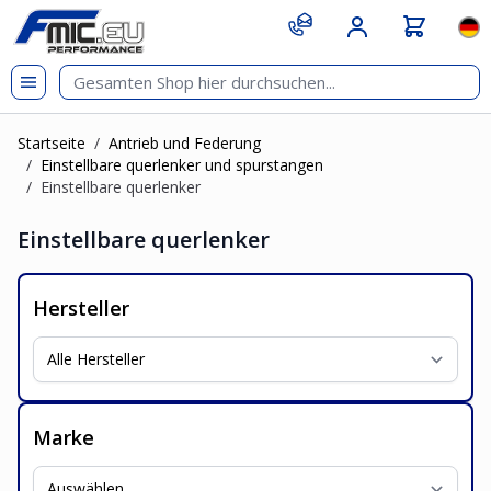
Zum Inhalt springen
git s
Spr
Startseite
/
Antrieb und Federung
/
Einstellbare querlenker und spurstangen
/
Einstellbare querlenker
Einstellbare querlenker
Hersteller
Marke