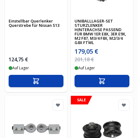
Einstellbar Querlenker
UNIBALLLAGER-SET
Querstrebe für Nissan S13
STURZLENKER
HINTERACHSE PASSEND
FÜR BMW 1ER E8X, 3ER E9X,
M2 F87, M3/4 F8X, M2/3/4
G8X FTWL
Sonderpreis
179,05 €
Regulärer Preis
124,75 €
201,18 €
Auf Lager
Auf Lager
In den Warenkorb
In den Warenko
SALE