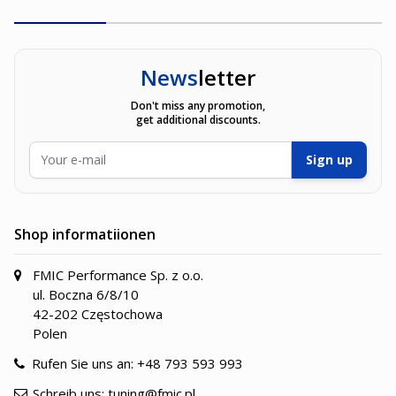
News
letter
Don't miss any promotion,
get additional discounts.
E-Mailadresse
Sign up
Shop informatiionen
FMIC Performance Sp. z o.o.
ul. Boczna 6/8/10
42-202 Częstochowa
Polen
Rufen Sie uns an:
+48 793 593 993
Schreib uns:
tuning@fmic.pl