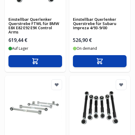
Einstellbar Querlenker
Einstellbar Querlenker
Querstrebe FTWL für BMW
Querstrebe für Subaru
E8X E82 E92 E9X Control
Impreza 4/93-9/00
Arms
619,44 €
526,90 €
Auf Lager
On demand
In den Warenkorb
In den Warenko