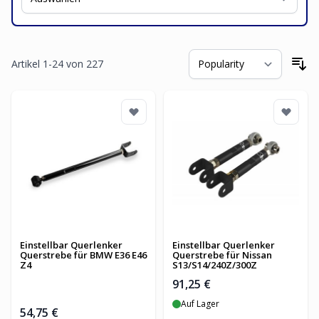
Artikel
1
-
24
von
227
So
Einstellbar Querlenker
Einstellbar Querlenker
Querstrebe für BMW E36 E46
Querstrebe für Nissan
Z4
S13/S14/240Z/300Z
91,25 €
Auf Lager
54,75 €