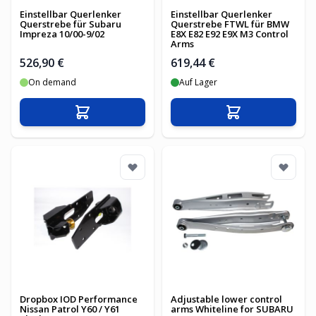
Einstellbar Querlenker
Einstellbar Querlenker
Querstrebe für Subaru
Querstrebe FTWL für BMW
Impreza 10/00-9/02
E8X E82 E92 E9X M3 Control
Arms
526,90 €
619,44 €
On demand
Auf Lager
In den Warenkorb
In den Warenko
Dropbox IOD Performance
Adjustable lower control
Nissan Patrol Y60 / Y61
arms Whiteline for SUBARU