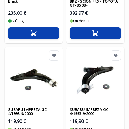
Black
BRZ / SCION FRS / TOYOTA
GT-86 08+
235,00 €
392,97 €
Auf Lager
On demand
In den Warenkorb
In den Warenko
SUBARU IMPREZA GC
SUBARU IMPREZA GC
4/1993-9/2000
4/1993-9/2000
119,90 €
119,90 €