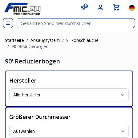
Zum Inhalt springen
git s
Spr
Startseite
/
Ansaugsystem
/
Silikonschläuche
/
90' Reduzierbogen
90' Reduzierbogen
Hersteller
Größerer Durchmesser