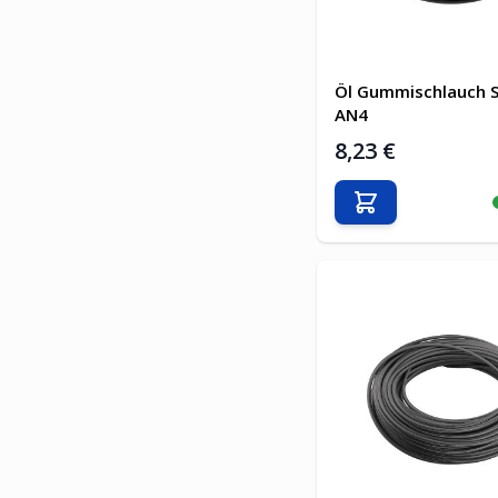
Öl Gummischlauch 
AN4
8,23 €
In den Warenkor