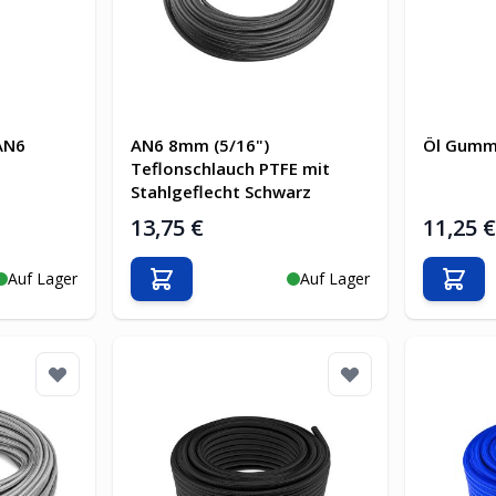
AN6
AN6 8mm (5/16")
Öl Gumm
Teflonschlauch PTFE mit
Stahlgeflecht Schwarz
13,75 €
11,25 
Auf Lager
Auf Lager
b
In den Warenkorb
In d