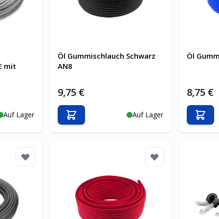
Öl Gummischlauch Schwarz
Öl Gumm
E mit
AN8
9,75 €
8,75 €
Auf Lager
Auf Lager
b
In den Warenkorb
In d