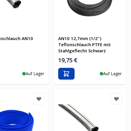
ischlauch AN10
AN10 12,7mm (1/2")
Teflonschlauch PTFE mit
Stahlgeflecht Schwarz
€
19,75 €
Auf Lager
Auf Lager
en Warenkorb
In den Warenkorb