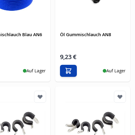
ischlauch Blau AN6
Öl Gummischlauch AN8
9,23 €
Auf Lager
Auf Lager
en Warenkorb
In den Warenkorb