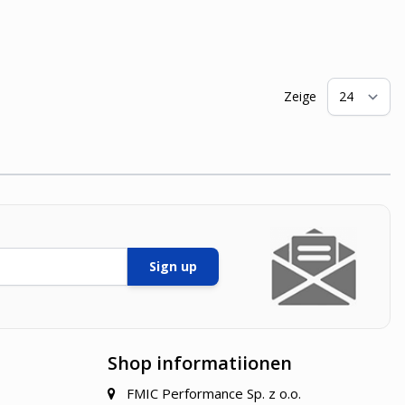
Zeige
pr
Sign up
Shop informatiionen
FMIC Performance Sp. z o.o.