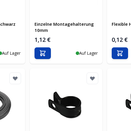
Schwarz
Einzelne Montagehalterung
Flexible
10mm
1,12 €
0,12 €
Auf Lager
Auf Lager
b
In den Warenkorb
In d