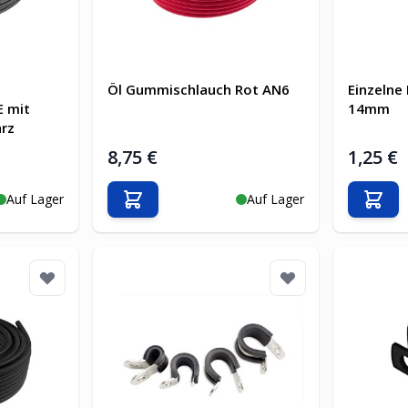
Öl Gummischlauch Rot AN6
Einzelne
E mit
14mm
arz
8,75 €
1,25 €
Auf Lager
Auf Lager
b
In den Warenkorb
In d