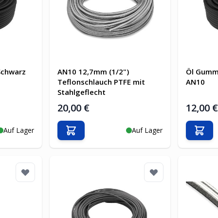
Schwarz
AN10 12,7mm (1/2")
Öl Gumm
Teflonschlauch PTFE mit
AN10
Stahlgeflecht
20,00 €
12,00 
Auf Lager
Auf Lager
b
In den Warenkorb
In d