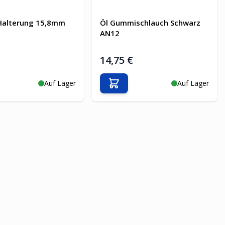
 Halterung 15,8mm
Öl Gummischlauch Schwarz
AN12
14,75 €
Auf Lager
Auf Lager
en Warenkorb
In den Warenkorb