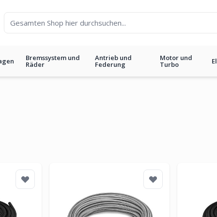
Bremssystem und
Antrieb und
Motor und
agen
E
Räder
Federung
Turbo