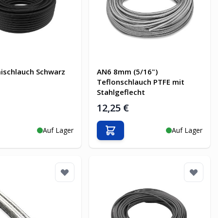
ischlauch Schwarz
AN6 8mm (5/16")
Teflonschlauch PTFE mit
Stahlgeflecht
€
12,25 €
Auf Lager
Auf Lager
en Warenkorb
In den Warenkorb