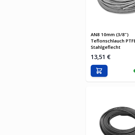
AN8 10mm (3/8")
Teflonschlauch PTF
Stahlgeflecht
13,51 €
In den Warenkor