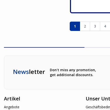
Seite
Sie lesen gerade die
Seite
Seite
Sei
1
2
3
4
News
letter
Don't miss any promotion,
get additional discounts.
Artikel
Unser Un
Angebote
Geschäftsbedi