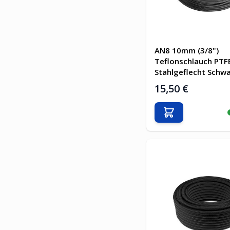
AN8 10mm (3/8")
Teflonschlauch PTF
Stahlgeflecht Schw
15,50 €
In den Warenkor