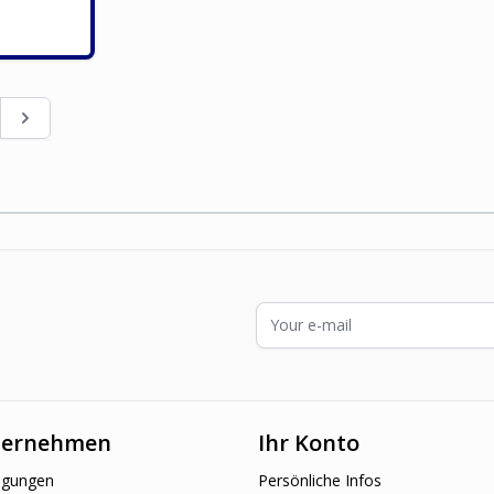
 Seite
te
Seite
E-Mailadresse
ternehmen
Ihr Konto
ngungen
Persönliche Infos