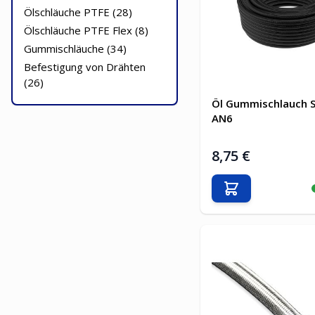
Ölschläuche PTFE (
28
)
Ölschläuche PTFE Flex (
8
)
Gummischläuche (
34
)
Befestigung von Drähten
(
26
)
Öl Gummischlauch 
AN6
8,75 €
In den Warenkor