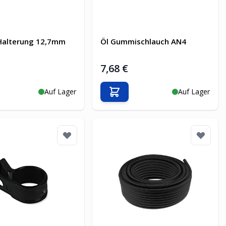
 Halterung 12,7mm
Öl Gummischlauch AN4
7,68 €
Auf Lager
Auf Lager
en Warenkorb
In den Warenkorb