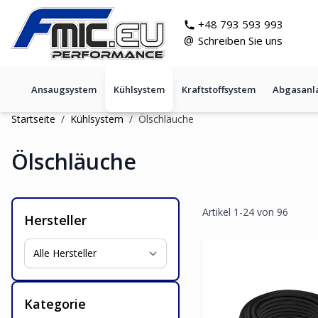
Zum Inhalt springen
git s
+48 793 593 993
@
Schreiben Sie uns
Ansaugsystem
Kühlsystem
Kraftstoffsystem
Abgasanl
Startseite
/
Kühlsystem
/
Ölschläuche
Ölschläuche
Artikel
1
-
24
von
96
Hersteller
Kategorie