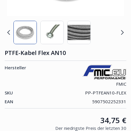
PTFE-Kabel Flex AN10
Hersteller
FMIC
SKU
PP-PTFEAN10-FLEX
EAN
5907502252331
Price:
34,75 €
Der niedrigste Preis der letzten 30