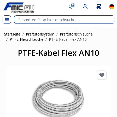
Zum Inhalt springen
git s
Spr
Startseite
/
Kraftstoffsystem
/
Kraftstoffschläuche
/
PTFE-Flexschläuche
/
PTFE-Kabel Flex AN10
PTFE-Kabel Flex AN10