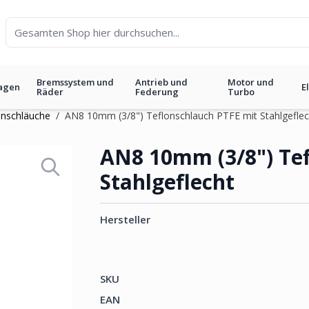
Bremssystem und
Antrieb und
Motor und
agen
E
Räder
Federung
Turbo
onschläuche
/
AN8 10mm (3/8") Teflonschlauch PTFE mit Stahlgeflec
ch PTFE mit Stahlgeflecht
AN8 10mm (3/8") Tef
Stahlgeflecht
Hersteller
SKU
EAN