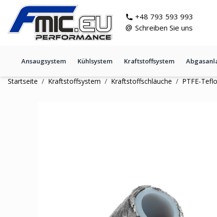
Zum Inhalt springen
git s
+48 793 593 993
@
Schreiben Sie uns
Ansaugsystem
Kühlsystem
Kraftstoffsystem
Abgasanl
Startseite
/
Kraftstoffsystem
/
Kraftstoffschläuche
/
PTFE-Tefl
AN8 10mm (3/8") Teflonschlau