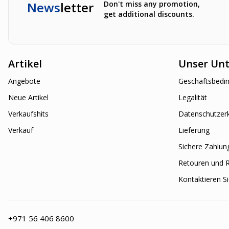
News
letter
Don't miss any promotion,
get additional discounts.
Artikel
Unser Un
Angebote
Geschäftsbedi
Neue Artikel
Legalität
Verkaufshits
Datenschutzer
Verkauf
Lieferung
Sichere Zahlun
Retouren und 
Kontaktieren S
+971 56 406 8600