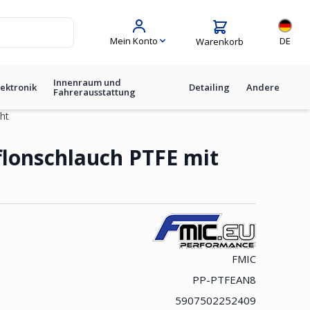
Sprache
Mein Konto
DE
Warenkorb
Innenraum und
lektronik
Detailing
Andere
Fahrerausstattung
ht
lonschlauch PTFE mit
FMIC
PP-PTFEAN8
5907502252409