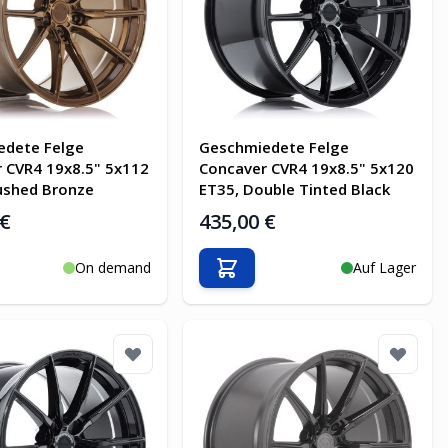
edete Felge
Geschmiedete Felge
 CVR4 19x8.5" 5x112
Concaver CVR4 19x8.5" 5x120
ushed Bronze
ET35, Double Tinted Black
 €
435,00 €
On demand
Auf Lager
en Warenkorb
In den Warenkorb