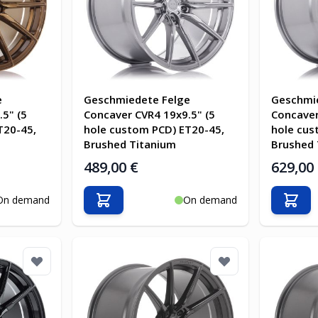
e
Geschmiedete Felge
Geschmi
5" (5
Concaver CVR4 19x9.5" (5
Concaver
T20-45,
hole custom PCD) ET20-45,
hole cus
Brushed Titanium
Brushed 
489,00 €
629,00
On demand
On demand
b
In den Warenkorb
In d