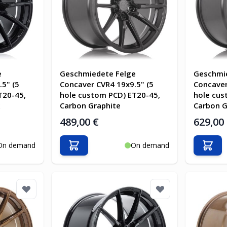
e
Geschmiedete Felge
Geschmi
5" (5
Concaver CVR4 19x9.5" (5
Concaver
T20-45,
hole custom PCD) ET20-45,
hole cus
Carbon Graphite
Carbon G
489,00 €
629,00
On demand
On demand
b
In den Warenkorb
In d