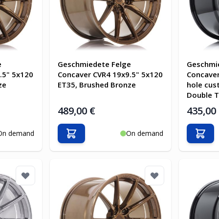
e
Geschmiedete Felge
Geschmi
.5" 5x120
Concaver CVR4 19x9.5" 5x120
Concaver
ze
ET35, Brushed Bronze
hole cus
Double T
489,00 €
435,00
On demand
On demand
b
In den Warenkorb
In d