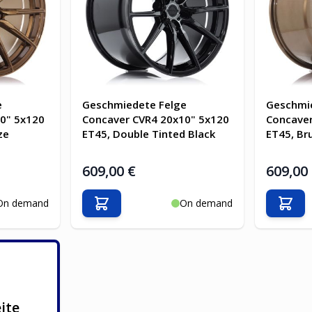
e
Geschmiedete Felge
Geschmi
0" 5x120
Concaver CVR4 20x10" 5x120
Concaver
ze
ET45, Double Tinted Black
ET45, Br
609,00 €
609,00
On demand
On demand
b
In den Warenkorb
In d
ite