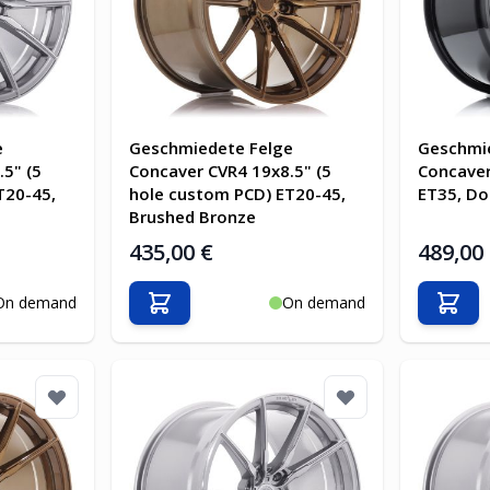
e
Geschmiedete Felge
Geschmi
5" (5
Concaver CVR4 19x8.5" (5
Concaver
T20-45,
hole custom PCD) ET20-45,
ET35, Do
Brushed Bronze
435,00 €
489,00
On demand
On demand
b
In den Warenkorb
In d