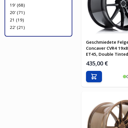
19' (
68
)
20' (
71
)
21 (
19
)
22' (
21
)
Geschmiedete Felg
Concaver CVR4 19x8
ET45, Double Tinted
435,00 €
In den Warenkor