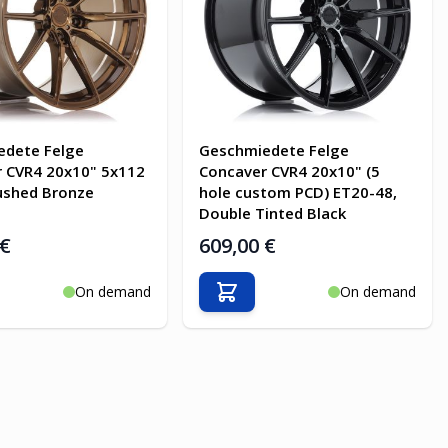
edete Felge
Geschmiedete Felge
 CVR4 20x10" 5x112
Concaver CVR4 20x10" (5
ushed Bronze
hole custom PCD) ET20-48,
Double Tinted Black
 €
609,00 €
On demand
On demand
en Warenkorb
In den Warenkorb