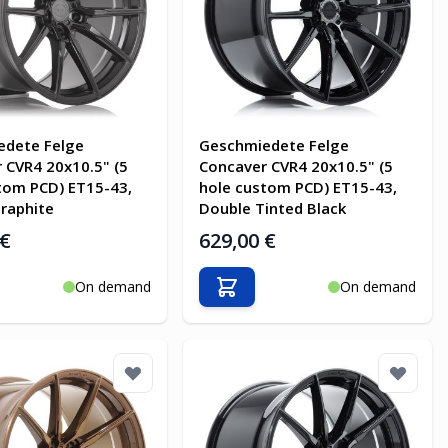
edete Felge
Geschmiedete Felge
 CVR4 20x10.5" (5
Concaver CVR4 20x10.5" (5
tom PCD) ET15-43,
hole custom PCD) ET15-43,
raphite
Double Tinted Black
 €
629,00 €
On demand
On demand
en Warenkorb
In den Warenkorb