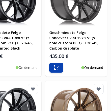
edete Felge
Geschmiedete Felge
 CVR4 19x8.5" (5
Concaver CVR4 19x8.5" (5
tom PCD) ET20-45,
hole custom PCD) ET20-45,
inted Black
Carbon Graphite
 €
435,00 €
On demand
On demand
en Warenkorb
In den Warenkorb