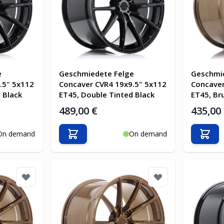
e
Geschmiedete Felge
Geschmi
.5" 5x112
Concaver CVR4 19x9.5" 5x112
Concaver
 Black
ET45, Double Tinted Black
ET45, Br
489,00 €
435,00
On demand
On demand
b
In den Warenkorb
In d