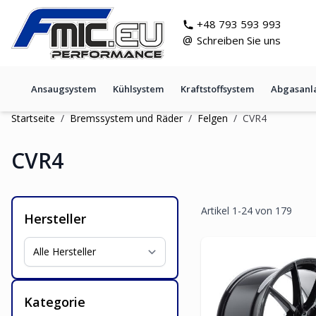
Zum Inhalt springen
git s
+48 793 593 993
@
Schreiben Sie uns
Ansaugsystem
Kühlsystem
Kraftstoffsystem
Abgasanl
Startseite
/
Bremssystem und Räder
/
Felgen
/
CVR4
CVR4
Artikel
1
-
24
von
179
Hersteller
Kategorie