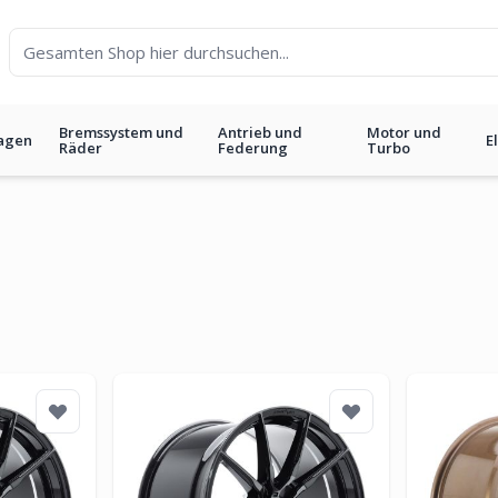
Bremssystem und
Antrieb und
Motor und
agen
E
Räder
Federung
Turbo