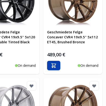
edete Felge
Geschmiedete Felge
 CVR4 19x9.5" 5x120
Concaver CVR4 19x9.5" 5x112
uble Tinted Black
ET45, Brushed Bronze
 €
489,00 €
On demand
On demand
en Warenkorb
In den Warenkorb