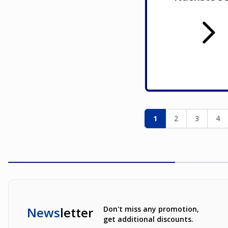
Seite
Sie lesen gerade die
Seite
Seite
Sei
1
2
3
4
News
letter
Don't miss any promotion,
get additional discounts.