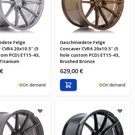
edete Felge
Geschmiedete Felge
 CVR4 20x10.5" (5
Concaver CVR4 20x10.5" (5
tom PCD) ET15-43,
hole custom PCD) ET15-43,
Titanium
Brushed Bronze
 €
629,00 €
On demand
On demand
en Warenkorb
In den Warenkorb