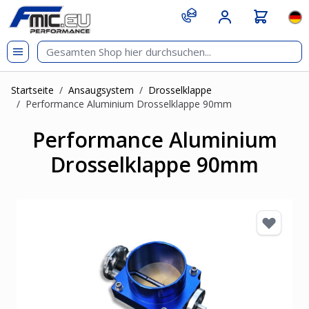
Zum Inhalt springen
git s
Spr
Startseite
/
Ansaugsystem
/
Drosselklappe
/
Performance Aluminium Drosselklappe 90mm
Performance Aluminium
Drosselklappe 90mm