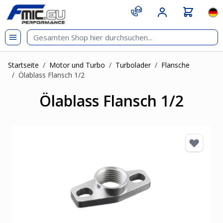
Zum Inhalt springen
git s
Spr
Startseite
/
Motor und Turbo
/
Turbolader
/
Flansche
/
Ölablass Flansch 1/2
Ölablass Flansch 1/2