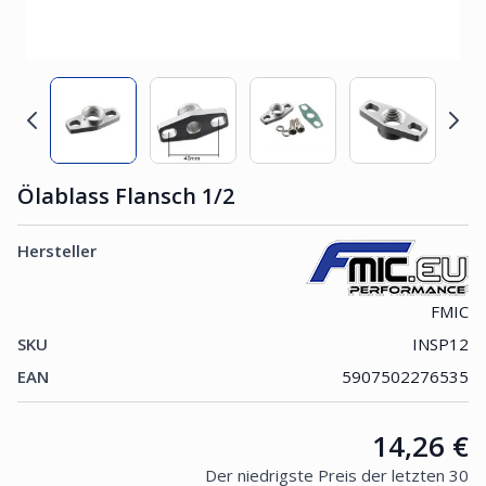
Ölablass Flansch 1/2
Hersteller
FMIC
SKU
INSP12
EAN
5907502276535
Price:
14,26 €
Der niedrigste Preis der letzten 30