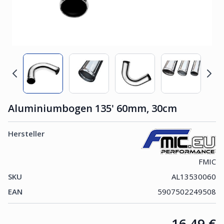
Aluminiumbogen 135' 60mm, 30cm
Hersteller
FMIC
SKU
AL13530060
EAN
5907502249508
Price:
16,49 €