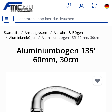
Zum Inhalt springen
git s
Spr
Startseite
/
Ansaugsystem
/
Alurohre & Bögen
/
Aluminiumbögen
/
Aluminiumbogen 135' 60mm, 30cm
Aluminiumbogen 135'
60mm, 30cm