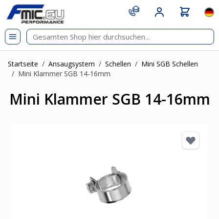
Zum Inhalt springen
git s
Spr
Startseite
/
Ansaugsystem
/
Schellen
/
Mini SGB Schellen
/
Mini Klammer SGB 14-16mm
Mini Klammer SGB 14-16mm