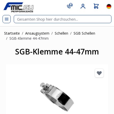
Zum Inhalt springen
git s
Spr
Startseite
/
Ansaugsystem
/
Schellen
/
SGB Schellen
/
SGB-Klemme 44-47mm
SGB-Klemme 44-47mm