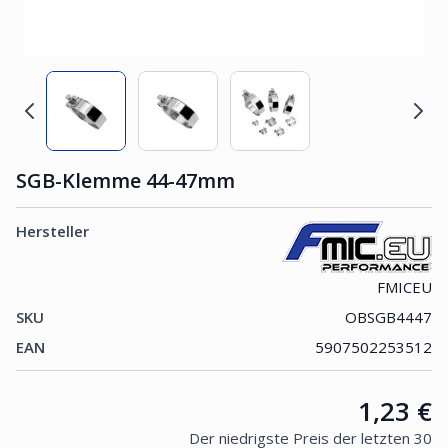
SGB-Klemme 44-47mm
Hersteller
FMICEU
SKU
OBSGB4447
EAN
5907502253512
Price:
1,23 €
Der niedrigste Preis der letzten 30