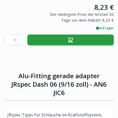
Price:
8,23 €
Der niedrigste Preis der letzten 30
Tage vor dem Rabatt:
8,23 €
Auf Lager
Menge
Alu-Fitting gerade adapter
JRspec Dash 06 (9/16 zoll) - AN6
JIC6
JRspec-Tipps für Schläuche im Kraftstoffsystem,