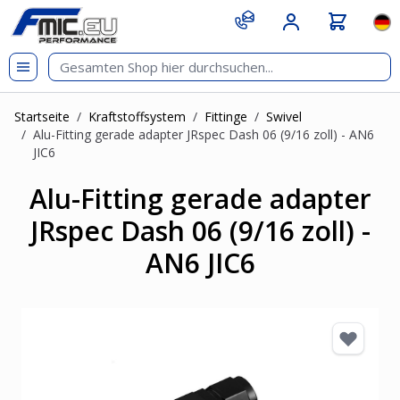
Zum Inhalt springen
git s
Spr
Startseite
/
Kraftstoffsystem
/
Fittinge
/
Swivel
/
Alu-Fitting gerade adapter JRspec Dash 06 (9/16 zoll) - AN6
JIC6
Alu-Fitting gerade adapter
JRspec Dash 06 (9/16 zoll) -
AN6 JIC6