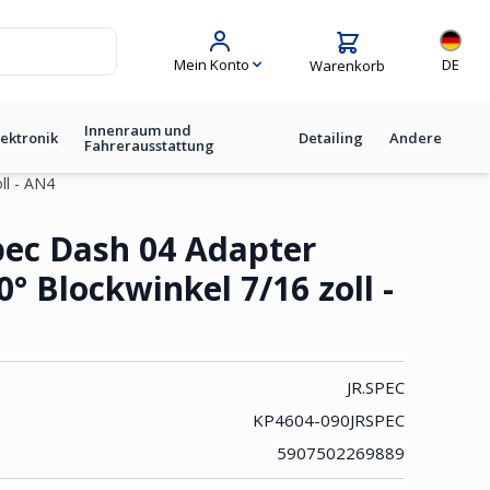
Sprache
Mein Konto
DE
Warenkorb
Innenraum und
lektronik
Detailing
Andere
Fahrerausstattung
ll - AN4
° Blockwinkel 7/16 zoll - AN4
spec Dash 04 Adapter
° Blockwinkel 7/16 zoll -
JR.SPEC
KP4604-090JRSPEC
5907502269889