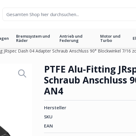
Bremssystem und
Antrieb und
Motor und
agen
E
Räder
Federung
Turbo
ng JRspec Dash 04 Adapter Schraub Anschluss 90° Blockwinkel 7/16 zo
04 Adapter Schraub Anschluss 90
PTFE Alu-Fitting JR
Schraub Anschluss 90
AN4
Hersteller
SKU
EAN