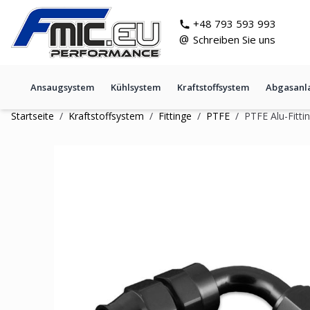
Zum Inhalt springen
git s
+48 793 593 993
@
Schreiben Sie uns
Ansaugsystem
Kühlsystem
Kraftstoffsystem
Abgasanl
Startseite
/
Kraftstoffsystem
/
Fittinge
/
PTFE
/
PTFE Alu-Fitti
PTFE Alu-Fitting JRspec Dash 