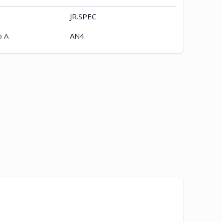
JR.SPEC
p A
AN4