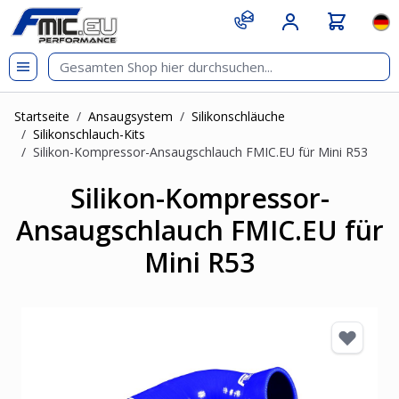
Zum Inhalt springen
git s
Spr
Startseite
/
Ansaugsystem
/
Silikonschläuche
/
Silikonschlauch-Kits
/
Silikon-Kompressor-Ansaugschlauch FMIC.EU für Mini R53
Silikon-Kompressor-
Ansaugschlauch FMIC.EU für
Mini R53