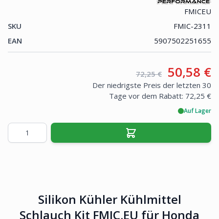
FMICEU
SKU
FMIC-2311
EAN
5907502251655
Your pri
50,58 €
Retail price:
72,25 €
Der niedrigste Preis der letzten 30
Tage vor dem Rabatt:
72,25 €
Auf Lager
Menge
Silikon Kühler Kühlmittel
Schlauch Kit FMIC.EU für Honda