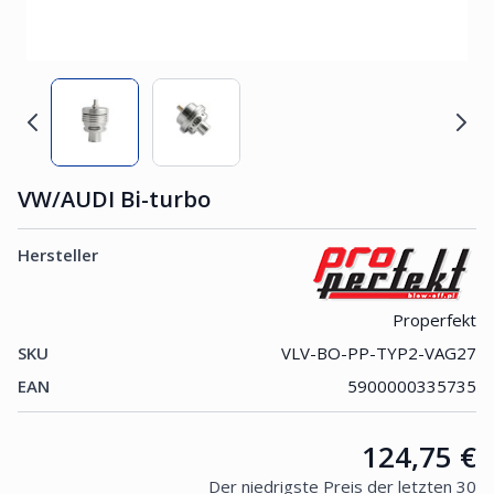
VW/AUDI Bi-turbo
Hersteller
Properfekt
SKU
VLV-BO-PP-TYP2-VAG27
EAN
5900000335735
Price:
124,75 €
Der niedrigste Preis der letzten 30