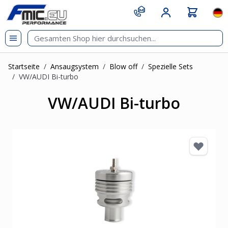
Zum Inhalt springen
git s
Spr
Startseite
/
Ansaugsystem
/
Blow off
/
Spezielle Sets
/
VW/AUDI Bi-turbo
VW/AUDI Bi-turbo