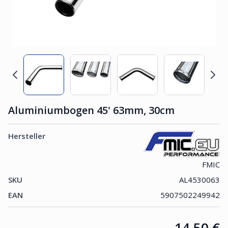
Aluminiumbogen 45' 63mm, 30cm
Hersteller
FMIC
SKU
AL4530063
EAN
5907502249942
Price:
14,50 €