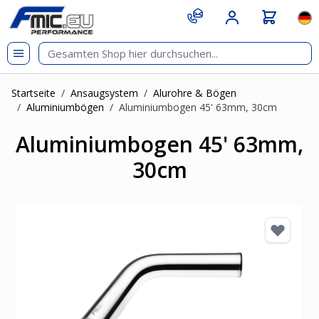
Zum Inhalt springen
git s
Spr
Startseite
/
Ansaugsystem
/
Alurohre & Bögen
/
Aluminiumbögen
/
Aluminiumbogen 45' 63mm, 30cm
Aluminiumbogen 45' 63mm,
30cm