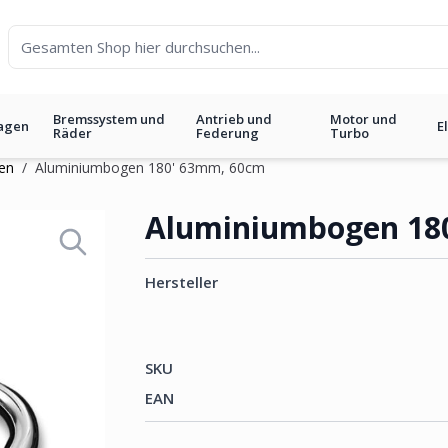
Bremssystem und
Antrieb und
Motor und
agen
E
Räder
Federung
Turbo
en
/
Aluminiumbogen 180' 63mm, 60cm
 60cm
Aluminiumbogen 18
Hersteller
SKU
EAN