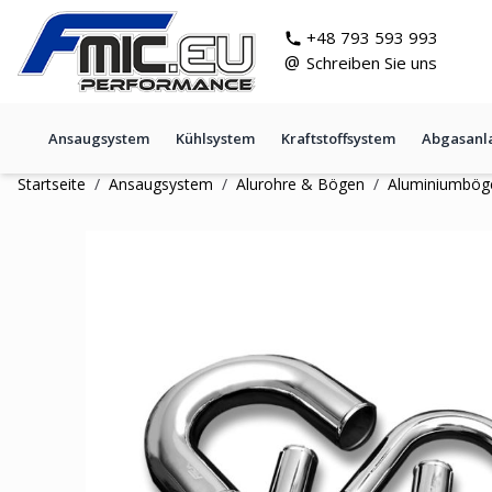
Zum Inhalt springen
git s
+48 793 593 993
@
Schreiben Sie uns
Ansaugsystem
Kühlsystem
Kraftstoffsystem
Abgasanl
Startseite
/
Ansaugsystem
/
Alurohre & Bögen
/
Aluminiumbög
Aluminiumbogen 180' 63mm,