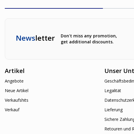
News
letter
Don't miss any promotion,
get additional discounts.
Artikel
Unser Un
Angebote
Geschäftsbedi
Neue Artikel
Legalität
Verkaufshits
Datenschutzer
Verkauf
Lieferung
Sichere Zahlun
Retouren und 