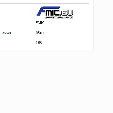
FMIC
messer
63mm
180'