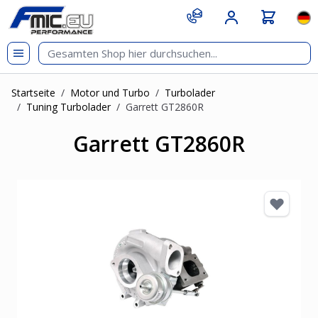
Zum Inhalt springen
git s
Spr
Startseite
/
Motor und Turbo
/
Turbolader
/
Tuning Turbolader
/
Garrett GT2860R
Garrett GT2860R