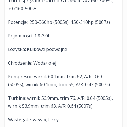
Turbosprężarka Garrett GT2860R: 707160-5005s,
707160-5007s
Potencjał: 250-360hp (5005s), 150-310hp (5007s)
Pojemności: 1.8-3.0l
Łożyska: Kulkowe podwójne
Chłodzenie: Woda+olej
Kompresor: wirnik 60.1mm, trim 62, A/R: 0.60
(5005s), wirnik 60.1mm, trim 55, A/R: 0.42 (5007s)
Turbina: wirnik 53.9mm, trim 76, A/R: 0.64 (5005s),
wirnik 53.9mm, trim 63, A/R: 0.64 (5007s)
Wastegate: wewnętrzny