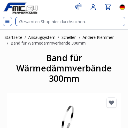
Zum Inhalt springen
git s
Spr
Startseite
/
Ansaugsystem
/
Schellen
/
Andere Klemmen
/
Band für Wärmedämmverbände 300mm
Band für
Wärmedämmverbände
300mm