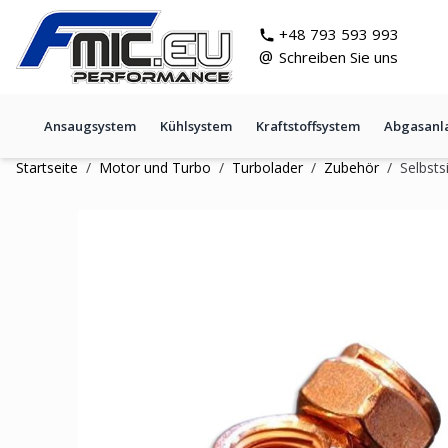
Zum Inhalt springen
git s
+48 793 593 993
@
Schreiben Sie uns
Ansaugsystem
Kühlsystem
Kraftstoffsystem
Abgasanl
Startseite
/
Motor und Turbo
/
Turbolader
/
Zubehör
/
Selbsts
Selbstsichernde Mutter M10 /