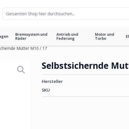
Bremssystem und
Antrieb und
Motor und
agen
E
Räder
Federung
Turbo
ichernde Mutter M10 / 17
 17
Selbstsichernde Mut
Hersteller
SKU