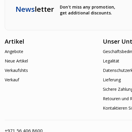
News
letter
Don't miss any promotion,
get additional discounts.
Artikel
Unser Un
Angebote
Geschäftsbedi
Neue Artikel
Legalität
Verkaufshits
Datenschutzer
Verkauf
Lieferung
Sichere Zahlun
Retouren und 
Kontaktieren S
+971 56 406 8600