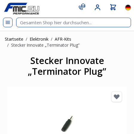
Zum Inhalt springen
git s
Spr
Startseite
/
Elektronik
/
AFR-Kits
/
Stecker Innovate „Terminator Plug”
Stecker Innovate
„Terminator Plug”