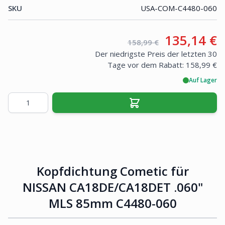
SKU
USA-COM-C4480-060
Your price
135,14 €
Retail price:
158,99 €
Der niedrigste Preis der letzten 30
Tage vor dem Rabatt:
158,99 €
Auf Lager
Menge
Kopfdichtung Cometic für
NISSAN CA18DE/CA18DET .060"
MLS 85mm C4480-060