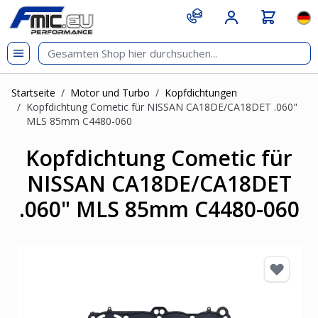
Zum Inhalt springen
git s
Spr
Startseite
/
Motor und Turbo
/
Kopfdichtungen
/
Kopfdichtung Cometic für NISSAN CA18DE/CA18DET .060"
MLS 85mm C4480-060
Kopfdichtung Cometic für
NISSAN CA18DE/CA18DET
.060" MLS 85mm C4480-060