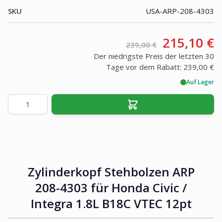
SKU
USA-ARP-208-4303
Your price
215,10 €
Retail price:
239,00 €
Der niedrigste Preis der letzten 30
Tage vor dem Rabatt:
239,00 €
Auf Lager
Menge
Zylinderkopf Stehbolzen ARP
208-4303 für Honda Civic /
Integra 1.8L B18C VTEC 12pt