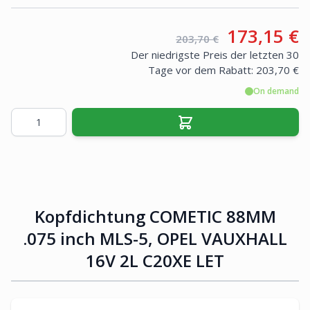
Your price
173,15 €
Retail price:
203,70 €
Der niedrigste Preis der letzten 30
Tage vor dem Rabatt:
203,70 €
On demand
Menge
Kopfdichtung COMETIC 88MM
.075 inch MLS-5, OPEL VAUXHALL
16V 2L C20XE LET