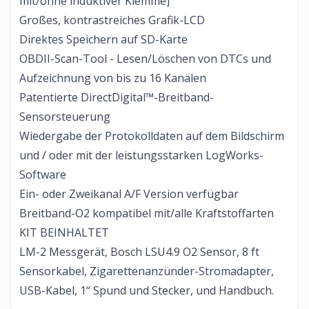
mit/ohne induktiver Klemme]
Großes, kontrastreiches Grafik-LCD
Direktes Speichern auf SD-Karte
OBDII-Scan-Tool - Lesen/Löschen von DTCs und
Aufzeichnung von bis zu 16 Kanälen
Patentierte DirectDigital™-Breitband-
Sensorsteuerung
Wiedergabe der Protokolldaten auf dem Bildschirm
und / oder mit der leistungsstarken LogWorks-
Software
Ein- oder Zweikanal A/F Version verfügbar
Breitband-O2 kompatibel mit/alle Kraftstoffarten
KIT BEINHALTET
LM-2 Messgerät, Bosch LSU4.9 O2 Sensor, 8 ft
Sensorkabel, Zigarettenanzünder-Stromadapter,
USB-Kabel, 1“ Spund und Stecker, und Handbuch.