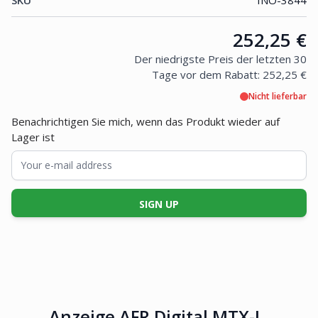
SKU
INO-3844
Price:
252,25 €
Der niedrigste Preis der letzten 30
Tage vor dem Rabatt:
252,25 €
Nicht lieferbar
Benachrichtigen Sie mich, wenn das Produkt wieder auf
Lager ist
SIGN UP
Anzeige AFR Digital MTX-L,