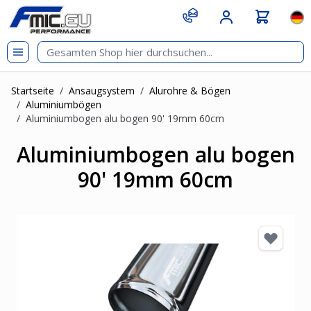
Zum Inhalt springen
git s
Spr
Startseite
/
Ansaugsystem
/
Alurohre & Bögen
/
Aluminiumbögen
/
Aluminiumbogen alu bogen 90' 19mm 60cm
Aluminiumbogen alu bogen
90' 19mm 60cm